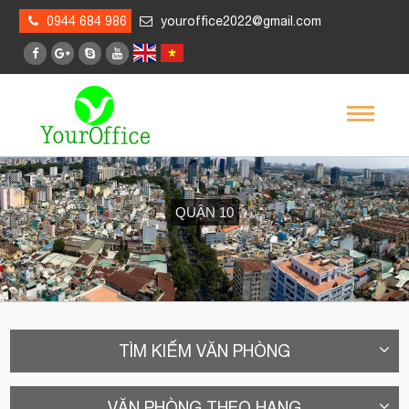
0944 684 986
youroffice2022@gmail.com
QUẬN 10
TÌM KIẾM VĂN PHÒNG
VĂN PHÒNG THEO HẠNG