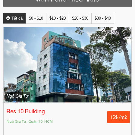
Tất cả
$0 - $10
$10 - $20
$20 - $30
$30 - $40
Ngô Gia Tự
Res 10 Building
15$ /m2
Ngô Gia Tự, Quận 10, HCM