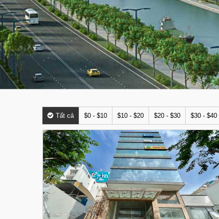
Tất cả
$0 - $10
$10 - $20
$20 - $30
$30 - $40