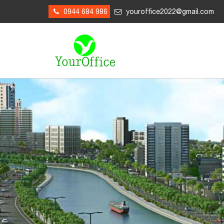
0944 684 986
youroffice2022@gmail.com