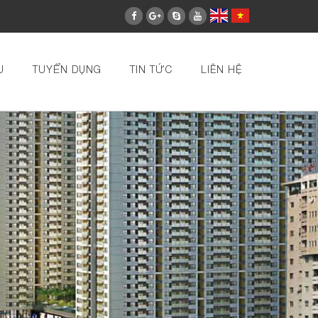
U
TUYỂN DỤNG
TIN TỨC
LIÊN HỆ