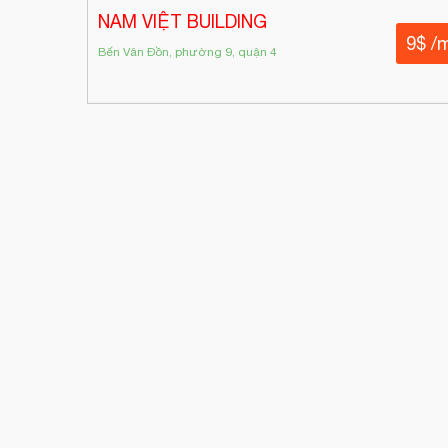
NAM VIỆT BUILDING
9$ /
Bến Vân Đồn, phường 9, quận 4