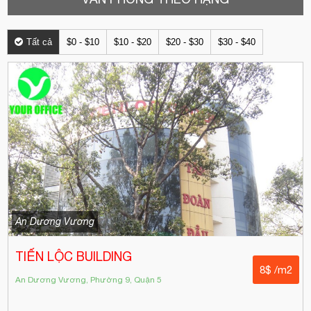
Tất cả
$0 - $10
$10 - $20
$20 - $30
$30 - $40
An Dương Vương
TIẾN LỘC BUILDING
8$ /m2
An Dương Vương, Phường 9, Quận 5