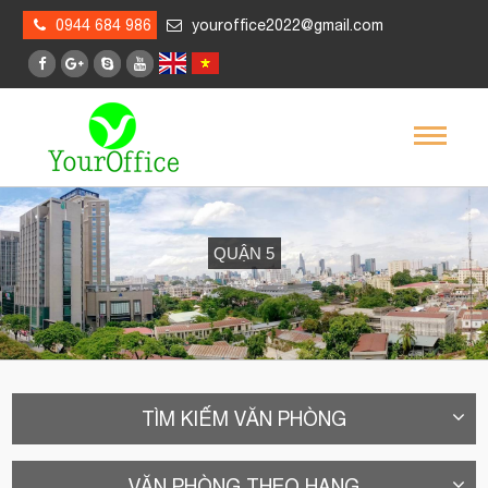
0944 684 986
youroffice2022@gmail.com
QUẬN 5
TÌM KIẾM VĂN PHÒNG
VĂN PHÒNG THEO HẠNG