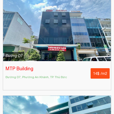
Đường D7
MTP Building
14$ /m2
Đường D7, Phường An Khánh, TP. Thủ Đức