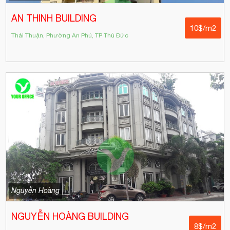
AN THINH BUILDING
10$/m2
Thái Thuận, Phường An Phú, TP Thủ Đức
Nguyễn Hoàng
NGUYỄN HOÀNG BUILDING
8$/m2