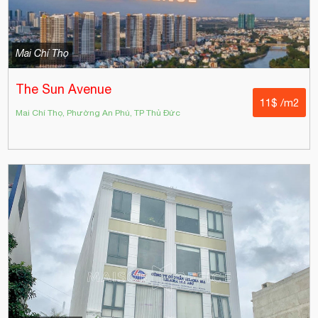
Mai Chí Thọ
The Sun Avenue
11$ /m2
Mai Chí Thọ, Phường An Phú, TP Thủ Đức