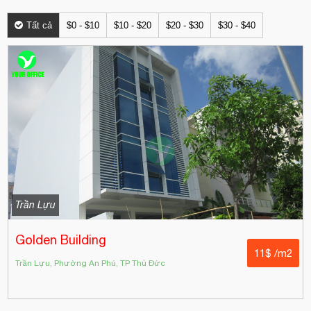
Tất cả
$0 - $10
$10 - $20
$20 - $30
$30 - $40
Trần Lựu
Golden​​​​​ Building
11$ /m2
Trần Lựu, Phường An Phú, TP Thủ Đức