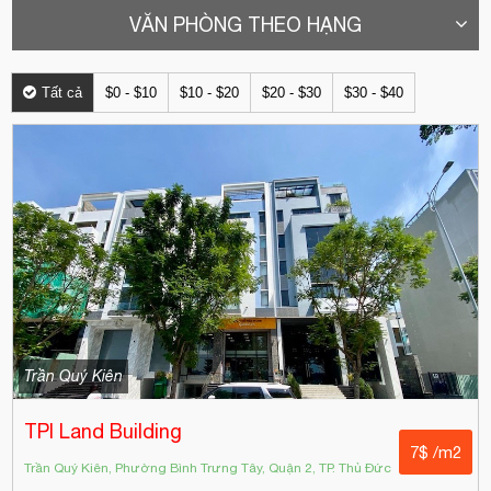
VĂN PHÒNG THEO HẠNG
Tất cả
$0 - $10
$10 - $20
$20 - $30
$30 - $40
Trần Quý Kiên
TPI Land Building
7$ /m2
Trần Quý Kiên, Phường Bình Trưng Tây, Quận 2, TP. Thủ Đức