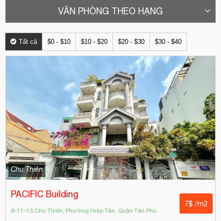
VĂN PHÒNG THEO HẠNG
Tất cả
$0 - $10
$10 - $20
$20 - $30
$30 - $40
Chu Thiên
PACIFIC Building
7$ /m2
9-11-13 Chu Thiên, Phường Hiệp Tân, Quận Tân Phú