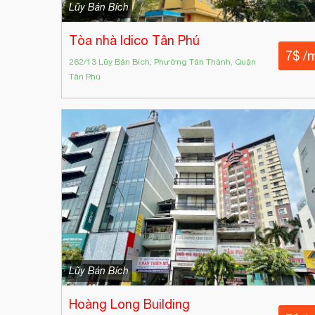
Lũy Bán Bích
Tòa nhà Idico Tân Phú
7$ /
262/13 Lũy Bán Bích, Phường Tân Thành, Quận
Tân Phú
Lũy Bán Bích
Hoàng Long Building