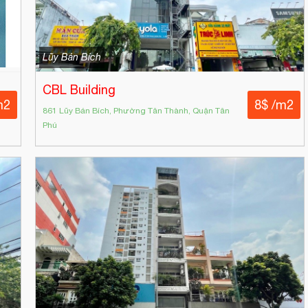
Lũy Bán Bích
CBL Building
m2
8$ /m2
861 Lũy Bán Bích, Phường Tân Thành, Quận Tân
Phú