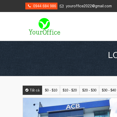
0944 684 986
youroffice2022@gmail.com
L
Tất cả
$0 - $10
$10 - $20
$20 - $30
$30 - $40