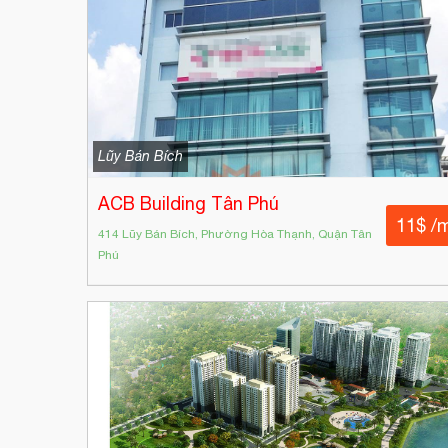
Lũy Bán Bích
ACB Building Tân Phú
11$ /
414 Lũy Bán Bích, Phường Hòa Thạnh, Quận Tân
Phú