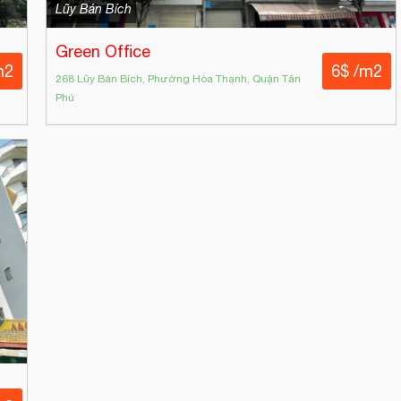
Lũy Bán Bích
Green Office
m2
6$ /m2
268 Lũy Bán Bích, Phường Hòa Thạnh, Quận Tân
Phú