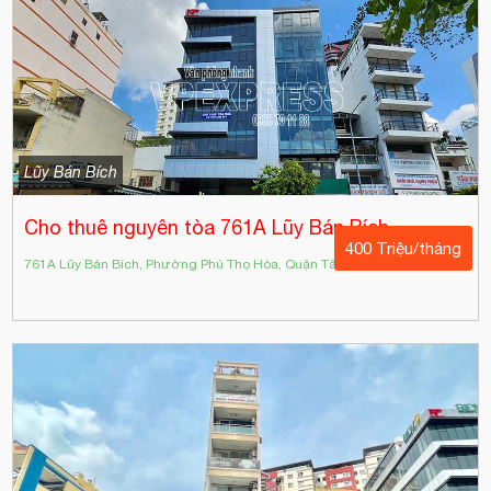
Lũy Bán Bích
Cho thuê nguyên tòa 761A Lũy Bán Bích
400 Triệu/tháng
761A Lũy Bán Bích, Phường Phú Thọ Hòa, Quận Tân Phú