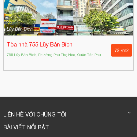
Lũy Bán Bích
Tòa nhà 755 Lũy Bán Bích
7$ /m2
755 Lũy Bán Bích, Phường Phú Thọ Hòa, Quận Tân Phú
LIÊN HỆ VỚI CHÚNG TÔI
BÀI VIẾT NỔI BẬT