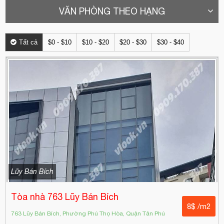
VĂN PHÒNG THEO HẠNG
Tất cả
$0 - $10
$10 - $20
$20 - $30
$30 - $40
Lũy Bán Bích
Tòa nhà 763 Lũy Bán Bích
8$ /m2
763 Lũy Bán Bích, Phường Phú Thọ Hòa, Quận Tân Phú