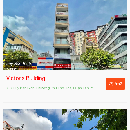
Lũy Bán Bích
Victoria Building
7$ /m2
767 Lũy Bán Bích, Phường Phú Thọ Hòa, Quận Tân Phú