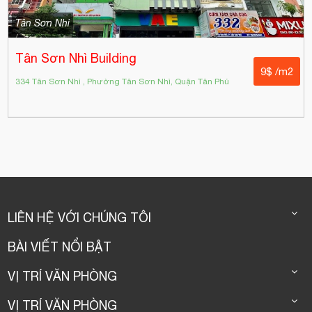
Tân Sơn Nhì
Tân Sơn Nhì Building
9$ /m2
334 Tân Sơn Nhì , Phường Tân Sơn Nhì, Quận Tân Phú
LIÊN HỆ VỚI CHÚNG TÔI
BÀI VIẾT NỔI BẬT
VỊ TRÍ VĂN PHÒNG
VỊ TRÍ VĂN PHÒNG