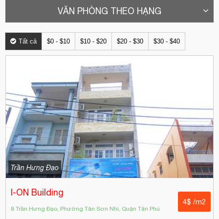
VĂN PHÒNG THEO HẠNG
Tất cả
$0 - $10
$10 - $20
$20 - $30
$30 - $40
Trần Hưng Đạo
I-ON Building
4$ /m2
8 Trần Hưng Đạo, Phường Tân Sơn Nhì, Quận Tân Phú