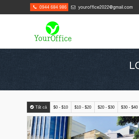
0944 684 986
youroffice2022@gmail.com
L
Tất cả
$0 - $10
$10 - $20
$20 - $30
$30 - $40