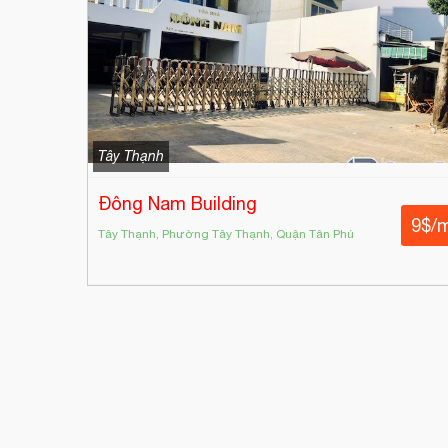
Tây Thạnh
Đông Nam Building
9$/
Tây Thạnh, Phường Tây Thạnh, Quận Tân Phú