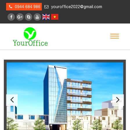
0944 684 986
youroffice2022@gmail.com