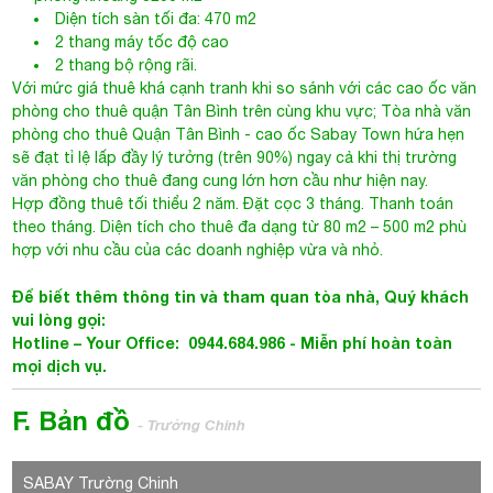
phòng khoảng 3290 m2
Diện tích sàn tối đa: 470 m2
2 thang máy tốc độ cao
2 thang bộ rộng rãi.
Với mức giá thuê khá cạnh tranh khi so sánh với các cao ốc văn
phòng cho thuê quận Tân Bình trên cùng khu vực;
Tòa nhà văn
phòng cho thuê Quận Tân Bình
- cao ốc Sabay Town hứa hẹn
sẽ đạt tỉ lệ lấp đầy lý tưởng (trên 90%) ngay cả khi thị trường
văn phòng cho thuê đang cung lớn hơn cầu như hiện nay.
Hợp đồng thuê tối thiểu 2 năm. Đặt cọc 3 tháng. Thanh toán
theo tháng. Diện tích cho thuê đa dạng từ 80 m2 – 500 m2 phù
hợp với nhu cầu của các doanh nghiệp vừa và nhỏ.
Để biết thêm thông tin và tham quan tòa nhà, Quý khách
vui lòng gọi:
Hotline – Your Office: 0944.684.986 -
Miễn phí hoàn toàn
mọi dịch vụ.
F. Bản đồ
- Trường Chinh
SABAY Trường Chinh