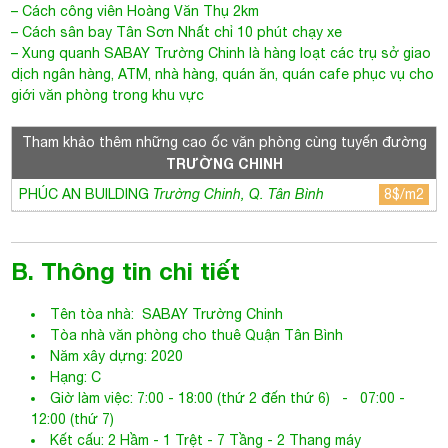
– Cách công viên Hoàng Văn Thụ 2km
– Cách sân bay Tân Sơn Nhất chỉ 10 phút chạy xe
– Xung quanh
SABAY Trường Chinh
là hàng loạt các trụ sở giao
dịch ngân hàng, ATM, nhà hàng, quán ăn, quán cafe phục vụ cho
giới văn phòng trong khu vực
Tham khảo thêm những cao ốc văn phòng cùng tuyến đường
TRƯỜNG CHINH
PHÚC AN BUILDING
Trường Chinh, Q. Tân Bình
8$/m2
B. Thông tin chi tiết
Tên tòa nhà:
SABAY Trường Chinh
Tòa nhà văn phòng cho thuê Quận Tân Bình
Năm xây dựng: 2020
Hạng: C
Giờ làm việc: 7:00 - 18:00 (thứ 2 đến thứ 6) - 07:00 -
12:00 (thứ 7)
Kết cấu: 2 Hầm - 1 Trệt - 7 Tầng - 2 Thang máy