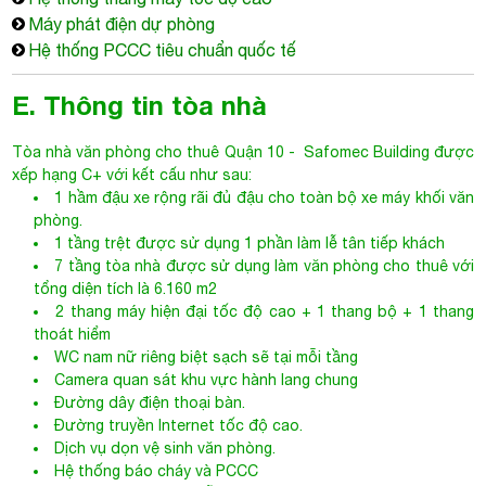
E. Thông tin tòa nhà
Tòa nhà văn phòng cho thuê Quận 10
- Safomec Building được
xếp hạng C+ với kết cấu như sau:
1 hầm đậu xe rộng rãi đủ đậu cho toàn bộ xe máy khối văn
phòng.
1 tầng trệt được sử dụng 1 phần làm lễ tân tiếp khách
7 tầng tòa nhà được sử dụng làm văn phòng cho thuê với
tổng diện tích là 6.160 m2
2 thang máy hiện đại tốc độ cao + 1 thang bộ + 1 thang
thoát hiểm
WC nam nữ riêng biệt sạch sẽ tại mỗi tầng
Camera quan sát khu vực hành lang chung
Đường dây điện thoại bàn.
Đường truyền Internet tốc độ cao.
Dịch vụ dọn vệ sinh văn phòng.
Hệ thống báo cháy và PCCC
Nhân viên bảo vệ và lễ tân chu đáo, tận tình.
Với mức giá thuê khá cạnh tranh khi so với các cao ốc văn
phòng cho thuê quận 10 cùng khu vực. Bên cạnh đấy, cùng