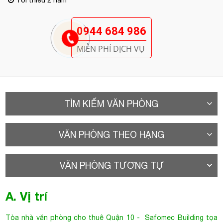
MIỄN PHÍ DỊCH VỤ
TÌM KIẾM VĂN PHÒNG
VĂN PHÒNG THEO HẠNG
VĂN PHÒNG TƯƠNG TỰ
A. Vị trí
Tòa nhà văn phòng cho thuê Quận 10
- Safomec Building tọa
lạc tại tuyến đường sầm uất bậc nhất khu vực – đường Thành
Thái, Phường 14, Quận 10. Đường Thành Thái là trục đường
chính nối liền giao thông qua các quận trung tâm khác, cũng là