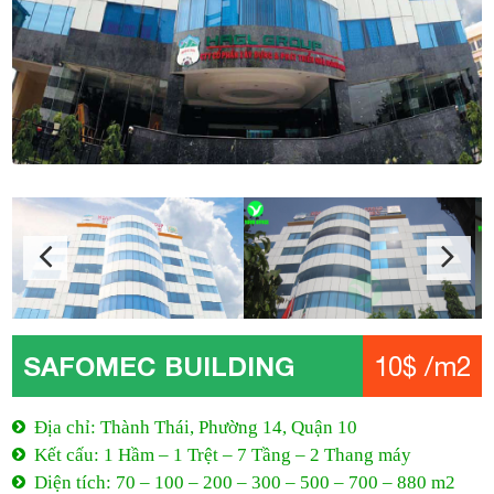
SAFOMEC BUILDING
10$ /m2
Địa chỉ: Thành Thái, Phường 14, Quận 10
Kết cấu: 1 Hầm – 1 Trệt – 7 Tầng – 2 Thang máy
Diện tích: 70 – 100 – 200 – 300 – 500 – 700 – 880 m2
Giá: 10$ /m2
Phí quản lý: 3$ /m2