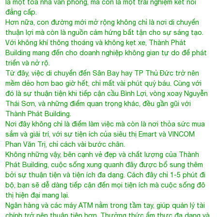
là một tòa nhà văn phòng, mà còn là một trải nghiệm kết nối
đẳng cấp.
Hơn nữa, con đường mới mở rộng không chỉ là nơi di chuyển
thuận lợi mà còn là nguồn cảm hứng bất tận cho sự sáng tạo.
Với không khí thông thoáng và không kẹt xe, Thành Phát
Building mang đến cho doanh nghiệp không gian tự do để phát
triển và nở rộ.
Từ đây, việc di chuyển đến Sân Bay hay TP Thủ Đức trở nên
mềm dẻo hơn bao giờ hết, chỉ mất vài phút quý báu. Cùng với
đó là sự thuận tiện khi tiếp cận cầu Bình Lợi, vòng xoay Nguyễn
Thái Sơn, và những điểm quan trọng khác, đều gần gũi với
Thành Phát Building.
Nơi đây không chỉ là điểm làm việc mà còn là nơi thỏa sức mua
sắm và giải trí, với sự tiện ích của siêu thị Emart và VINCOM
Phan Văn Trị, chỉ cách vài bước chân.
Không những vậy, bên cạnh vẻ đẹp và chất lượng của Thành
Phát Building, cuộc sống xung quanh đây được bổ sung thêm
bởi sự thuận tiện và tiện ích đa dạng. Cách đây chỉ 1-5 phút đi
bộ, bạn sẽ dễ dàng tiếp cận đến mọi tiện ích mà cuộc sống đô
thị hiện đại mang lại.
Ngân hàng và các máy ATM nằm trong tầm tay, giúp quản lý tài
chính trở nên thuận tiện hơn. Thưởng thức ẩm thực đa dạng và