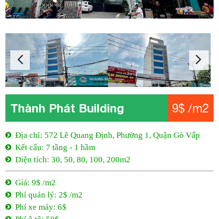
Thành Phát Building
9$ /m2
Địa chỉ: 572 Lê Quang Định, Phường 1, Quận Gò Vấp
Kết cấu: 7 tầng - 1 hầm
Diện tích: 30, 50, 80, 100, 200m2
Giá: 9$ /m2
Phí quản lý: 2$ /m2
Phí xe máy: 6$