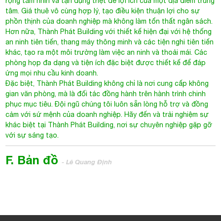
rộng tầm nhìn và tận dụng triệt để lợi ích của một địa điểm trung
tâm. Giá thuê vô cùng hợp lý, tạo điều kiện thuận lợi cho sự
phồn thịnh của doanh nghiệp mà không làm tổn thất ngân sách.
Hơn nữa, Thành Phát Building với thiết kế hiện đại với hệ thống
an ninh tiên tiến, thang máy thông minh và các tiện nghi tiên tiến
khác, tạo ra một môi trường làm việc an ninh và thoải mái. Các
phòng họp đa dạng và tiện ích đặc biệt được thiết kế để đáp
ứng mọi nhu cầu kinh doanh.
Đặc biệt, Thành Phát Building không chỉ là nơi cung cấp không
gian văn phòng, mà là đối tác đồng hành trên hành trình chinh
phục mục tiêu. Đội ngũ chúng tôi luôn sẵn lòng hỗ trợ và đồng
cảm với sứ mệnh của doanh nghiệp. Hãy đến và trải nghiệm sự
khác biệt tại Thành Phát Building, nơi sự chuyên nghiệp gặp gỡ
với sự sáng tạo.
F. Bản đồ
- Lê Quang Định
Thành Phát Building
572 Lê Quang Định, Phường 1, Quận Gò Vấp