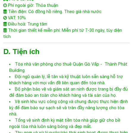
Phí ngoài giờ: Thỏa thuận
Tiền điện: Có đồng hồ riêng. Theo giá nhà nước
VAT: 10%
Điều hoà: Trung tâm
Thời gian thiết kế miễn phí: Miễn phí từ 7-30 ngày, tùy diện
tích
D. Tiện ích
Tòa nhà văn phòng cho thuê Quận Gò Vấp
- Thành Phát
Building
Đội ngũ quản lý, lễ tân và kỹ thuật luôn sẵn sàng hỗ trợ
khách hàng với mọi vấn đề liên quan đến tòa nhà.
Bộ phận bảo vệ và giám sát an ninh được trang bị đầy đủ
để đảm bảo an toàn cho khách hàng và tài sản của họ.
Vệ sinh khu vực công cộng và chung được thực hiện định
kỳ để đảm bảo sự sạch sẽ và tràn đầy năng lượng cho tòa
nhà.
Tổng vệ sinh định kỳ mặt tiền tòa nhà giúp giữ cho bề
ngoài tòa nhà luôn sáng bóng và đẹp mắt.
Thu gom và xử lý nước/rác thải sinh hoạt được thực hiện