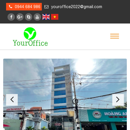
0944 684 986
youroffice2022@gmail.com