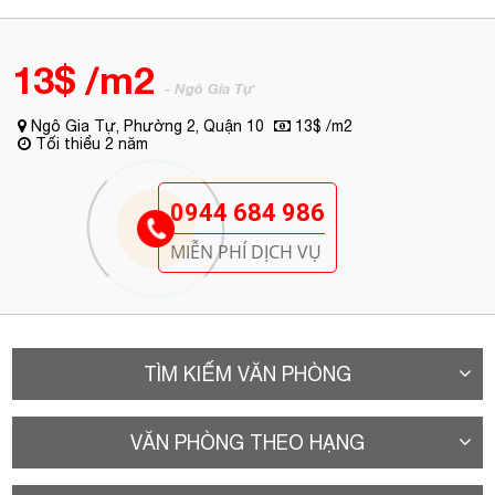
0944 684 986
MIỄN PHÍ DỊCH VỤ
TÌM KIẾM VĂN PHÒNG
VĂN PHÒNG THEO HẠNG
VĂN PHÒNG TƯƠNG TỰ
A. Vị trí
Tòa nhà văn phòng cho thuê Quận 10
- Thiên Nam Building tọa
lạc tại tuyến đường sầm uất bậc nhất khu vực – đường Ngô Gia
Tự, Phường 2, Quận 10. Đường Ngô Gia Tự là trục đường nối