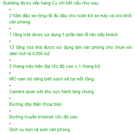
2 thang máy hiện đại tốc độ cao + 1 thang bộ
WC nam nữ riêng biệt sạch sẽ tại mỗi tầng
Camera quan sát khu vực hành lang chung
Đường dây điện thoại bàn.
Đường truyền Internet tốc độ cao.
Dịch vụ dọn vệ sinh văn phòng.
Hệ thống báo cháy và PCCC
Nhân viên bảo vệ và lễ tân chu đáo, tận tình.
Với mức giá thuê khá cạnh tranh khi so với các cao ốc văn
phòng cho thuê quận 10 cùng khu vực. Bên cạnh đấy, cùng
những tiện ích và giá trị mang lại,
Tòa nhà văn phòng cho thuê
Quận 10
- Thiên Nam Building luôn đạt tỉ lệ lấp đầy lý tưởng
(>90%) ngay cả trong bối cảnh thị trường văn phòng cho