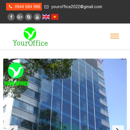
0944 684 986
youroffice2022@gmail.com