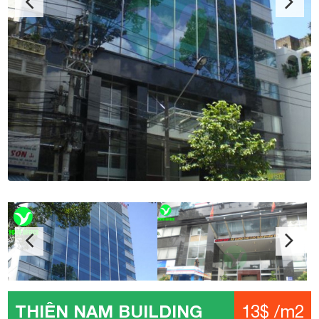
THIÊN NAM BUILDING
13$ /m2
Địa chỉ: Ngô Gia Tự, Phường 2, Quận 10
Kết cấu: 2 Hầm – 1 Trệt – 1 Lửng – 12 Tầng – 2 Thang
máy
Diện tích: 50 - 65 - 100 - 200 - 250 - 350 m2
Giá: 13$ /m2