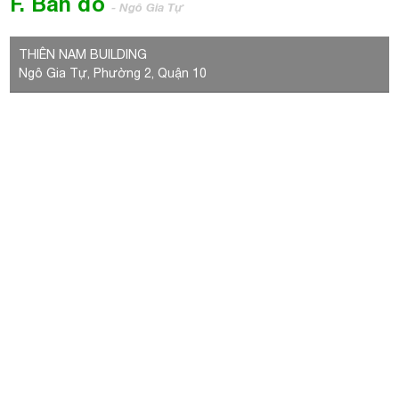
LIÊN HỆ VỚI CHÚNG TÔI
BÀI VIẾT NỔI BẬT
VỊ TRÍ VĂN PHÒNG