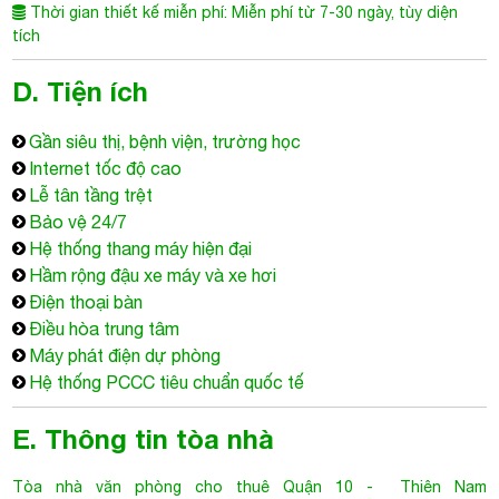
Bảo vệ 24/7
Hệ thống thang máy hiện đại
Hầm rộng đậu xe máy và xe hơi
Điện thoại bàn
Điều hòa trung tâm
Máy phát điện dự phòng
Hệ thống PCCC tiêu chuẩn quốc tế
E. Thông tin tòa nhà
Tòa nhà văn phòng cho thuê Quận 10
- Thiên Nam
Building được xếp hạng C+ với kết cấu như sau:
2 hầm đậu xe rộng rãi đủ đậu cho toàn bộ xe máy và oto khối
văn phòng.
1 tầng trệt được sử dụng 1 phần làm lễ tân tiếp khách
12 tầng tòa nhà được sử dụng làm văn phòng cho thuê với
diện tích là 4.200 m2