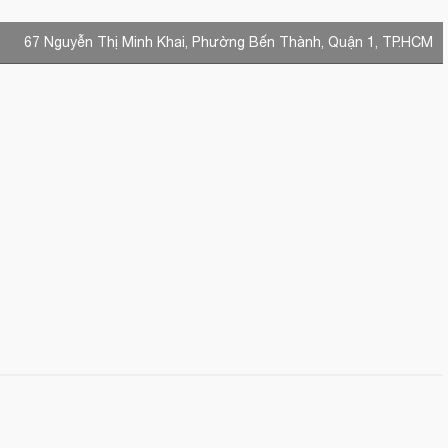
67 Nguyễn Thị Minh Khai, Phường Bến Thành, Quận 1, TP.HCM