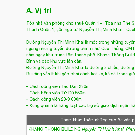
A. Vị trí
Tòa nhà văn phòng cho thuê Quận 1
– Tòa nhà The Sa
Thành Quận 1; gần ngã tư Nguyễn Thị Minh Khai – Cá
Đường
Nguyễn Thị Minh Khai
là một trong những tuyến 
ngang những tuyến đường chính như Cao Thắng, CMT8,
nằm ngay khu trung tâm thành phố, Khang Thông Buildi
Bình và các khu vực lân cận.
Đường Nguyễn Thị Minh Khai là đường 2 chiều, đường
Building vẫn ít khi gặp phải cảnh kẹt xe, kể cả trong gi
– Cách công viên Tao Đàn 280m
– Cách bệnh viện Từ Dũ 550m
– Cách công viên 23/9 600m
– Xung quanh là hàng loạt các trụ sở giao dịch ngân h
Tham khảo thêm những cao ốc văn 
KHANG THÔNG BUILDING
Nguyễn Thị Minh Khai, Ph