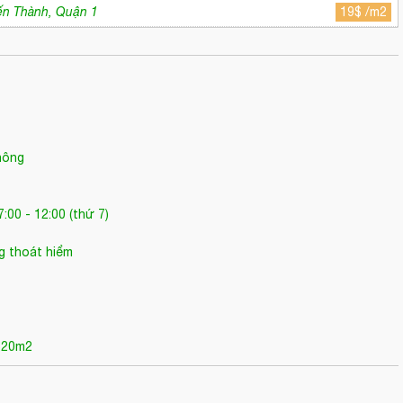
ến Thành, Quận 1
19$ /m2
hông
:00 - 12:00 (thứ 7)
g thoát hiểm
 520m2