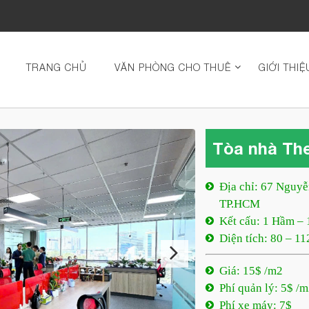
TRANG CHỦ
VĂN PHÒNG CHO THUÊ
GIỚI THIỆ
Tòa nhà Th
Địa chỉ: 67 Nguyễ
TP.HCM
Kết cấu: 1 Hầm – 
Diện tích: 80 – 1
Giá: 15$ /m2
Phí quản lý: 5$ /
Phí xe máy: 7$