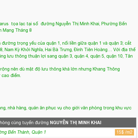
rus tọa lạc tại số đường Nguyễn Thị Minh Khai, Phường Bến
ch Mạng Tháng 8
đường trọng yếu của quận 1, nối liền giữa quận 1 và quận 3; cắt
 Nam Kỳ Khởi Nghĩa, Hai Bà Trưng, Đinh Tiên Hoàng… Với địa thế
ng lưu thông thuận lợi sang quận 3, quận 4, quận 5, quận 10, Tân
 rộng nên dù mật độ lưu thông khá lớn nhưng Khang Thông
ờ cao điểm.
àng, nhà hàng, quán ăn phục vụ cho giới văn phòng trong khu vực
NGUYỄN THỊ MINH KHAI
phòng cùng tuyến đường
ường Bến Thành, Quận 1
15$ /m2