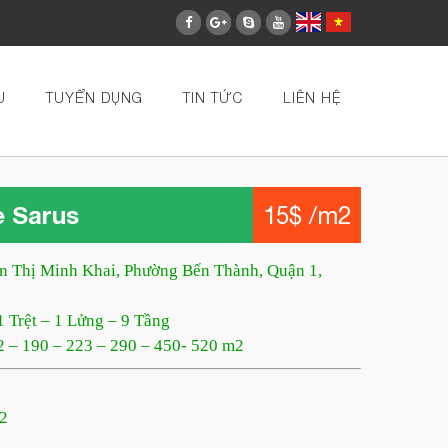
U
TUYỂN DỤNG
TIN TỨC
LIÊN HỆ
e Sarus
15$ /m2
n Thị Minh Khai, Phường Bến Thành, Quận 1,
1 Trệt – 1 Lửng – 9 Tầng
12 – 190 – 223 – 290 – 450- 520 m2
m2