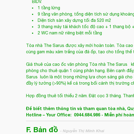
BIDV.
1 tầng lửng
9 tầng văn phòng, tổng diện tích sử dụng khoản
Diện tích sàn xây dựng tối đa 520 m2
3 thang máy tải khách tốc độ cao + 1 thang bộ 
2 WC nam nữ riêng biệt mỗi tầng
Tòa nhà The Sarus được xây mới hoàn toàn. Tòa cao ố
cùng gam màu xám trắng của đá ốp, tạo cho tổng thể t
Giá thuê của cao ốc văn phòng Tòa nhà The Sarus
kh
phòng cho thuê quận 1 cùng phân hạng. Bên cạnh đấy, vớ
Sarus luôn là một trong những lựa chọn sáng giá cho c
đầy lý tưởng (>90%) kể cả trong bối cảnh thị trường 
Hợp đồng thuê tối thiểu 2 năm. Đặt cọc 3 tháng. Thanh
Để biết thêm thông tin và tham quan tòa nhà, Quý
Hotline – Your Office: 0944.684.986 - Miễn phí hoà
F. Bản đồ
- Nguyễn Thị Minh Khai