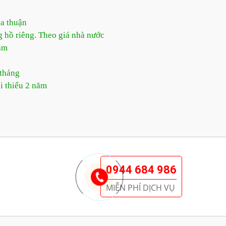
ỏa thuận
g hồ riêng. Theo giá nhà nước
âm
 tháng
i thiểu 2 năm
0944 684 986
MIỄN PHÍ DỊCH VỤ