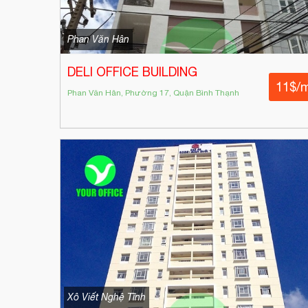
Phan Văn Hân
DELI OFFICE BUILDING
11$/
Phan Văn Hân, Phường 17, Quận Bình Thạnh
Xô Viết Nghệ Tĩnh