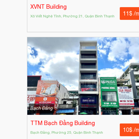
XVNT Building
11$ /
Xô Viết Nghệ Tĩnh, Phường 21, Quận Bình Thạnh
Bạch Đằng
TTM Bạch Đằng Building
10$ /
Bạch Đằng, Phường 25, Quận Bình Thạnh