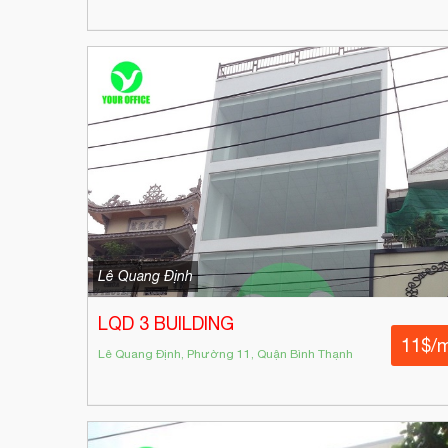
Lê Quang Định
LQD 3 BUILDING
11$/
Lê Quang Định, Phường 11, Quận Bình Thạnh