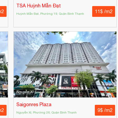
TSA Huỳnh Mẫn Đạt
m2
11$ /m2
Huỳnh Mẫn Đạt, Phường 19, Quận Bình Thạnh
Nguyễn Xí
Saigonres Plaza
m2
9$ /m2
Nguyễn Xí, Phường 26, Quận Bình Thạnh