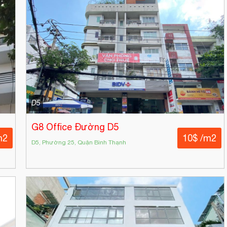
D5
G8 Office Đường D5
m2
10$ /m2
D5, Phường 25, Quận Bình Thạnh