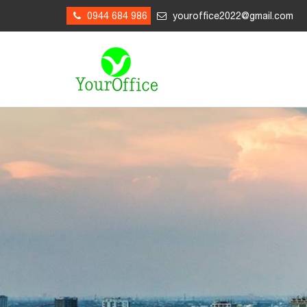
0944 684 986
youroffice2022@gmail.com