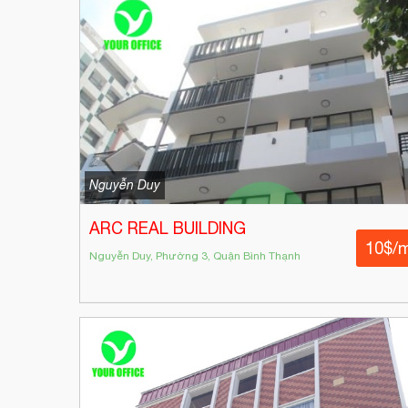
Nguyễn Duy
ARC REAL BUILDING
10$/
Nguyễn Duy, Phường 3, Quận Bình Thạnh