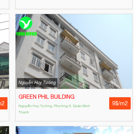
Nguyễn Huy Tưởng
GREEN PHIL BUILDING
m2
9$/m2
Nguyễn Huy Tưởng, Phường 6, Quận Bình
Thạnh