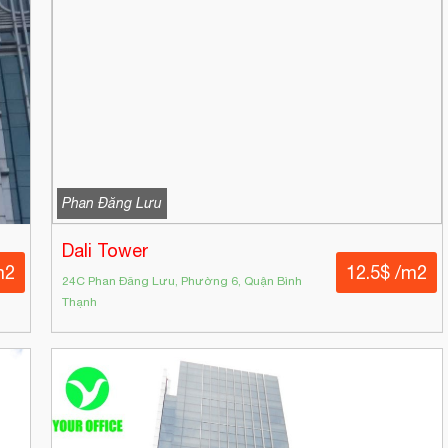
Phan Đăng Lưu
Dali Tower
m2
12.5$ /m2
24C Phan Đăng Lưu, Phường 6, Quận Bình
Thạnh