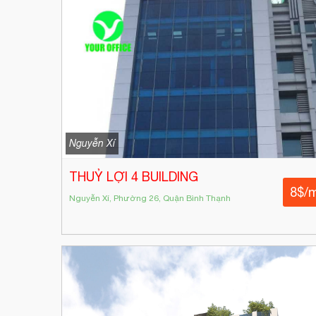
Nguyễn Xí
THUỶ LỢI 4 BUILDING
8$/
Nguyễn Xí, Phường 26, Quận Bình Thạnh