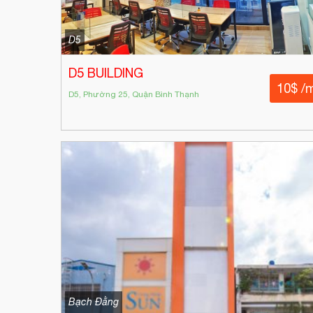
D5
D5 BUILDING
10$ /
D5, Phường 25, Quận Bình Thạnh
Bạch Đằng