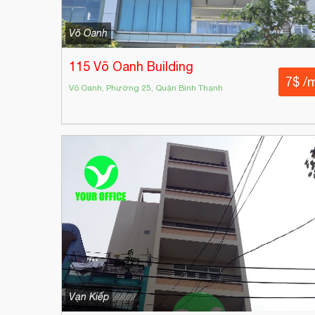
Võ Oanh
115 Võ Oanh Building
7$ /
Võ Oanh, Phường 25, Quận Bình Thạnh
Vạn Kiếp