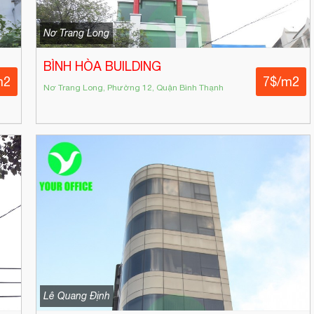
Nơ Trang Long
BÌNH HÒA BUILDING
m2
7$/m2
Nơ Trang Long, Phường 12, Quận Bình Thạnh
Lê Quang Định