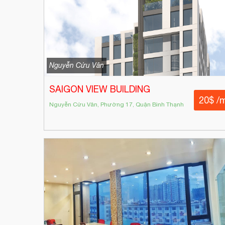
Nguyễn Cửu Vân
SAIGON VIEW BUILDING
20$ /
Nguyễn Cửu Vân, Phường 17, Quận Bình Thạnh