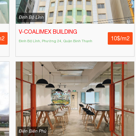
Đinh Bộ Lĩnh
V-COALIMEX BUILDING
m2
10$/m2
Đinh Bộ Lĩnh, Phường 24, Quận Bình Thạnh
Điện Biên Phủ