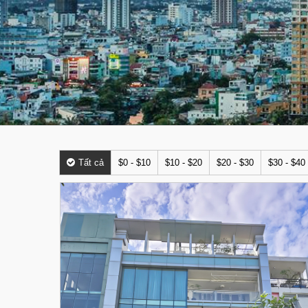
Tất cả
$0 - $10
$10 - $20
$20 - $30
$30 - $40