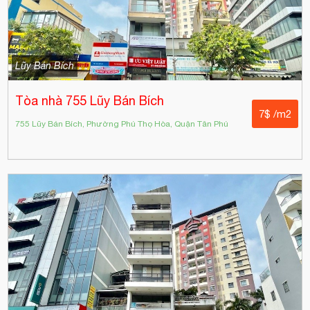
Lũy Bán Bích
Tòa nhà 755 Lũy Bán Bích
7$ /m2
755 Lũy Bán Bích, Phường Phú Thọ Hòa, Quận Tân Phú