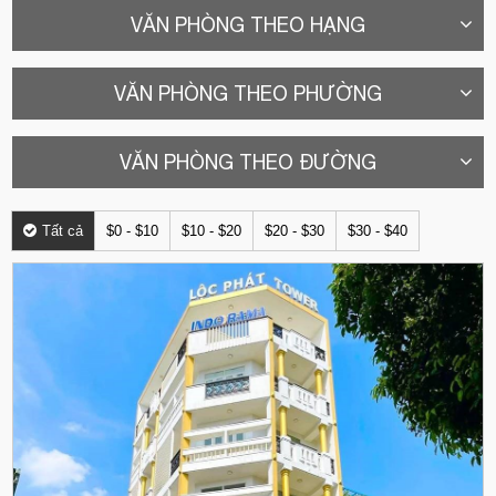
VĂN PHÒNG THEO HẠNG
VĂN PHÒNG THEO PHƯỜNG
VĂN PHÒNG THEO ĐƯỜNG
Tất cả
$0 - $10
$10 - $20
$20 - $30
$30 - $40