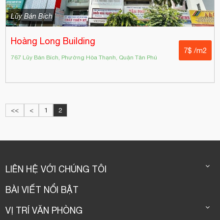
Lũy Bán Bích
Hoàng Long Building
7$ /m2
767 Lũy Bán Bích, Phường Hòa Thạnh, Quận Tân Phú
<<
<
1
2
LIÊN HỆ VỚI CHÚNG TÔI
BÀI VIẾT NỔI BẬT
VỊ TRÍ VĂN PHÒNG