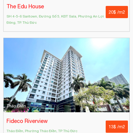
The Edu House
20$ /m2
SH 4-5-6 Saritown, Đường Số 5, KĐT Sala, Phường An Lợi
Đông, TP. Thủ Đức
Thảo Điền
Fideco Riverview
13$ /m2
Thảo Điền, Phường Thảo Điền, TP Thủ Đức