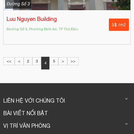
Đường Số 3
Luu Nguyen Building
5$ /m2
Đường Số 3, Phường Bình An, TP Thủ Đức
<<
<
2
3
5
>
>>
4
LIÊN HỆ VỚI CHÚNG TÔI
BÀI VIẾT NỔI BẬT
VỊ TRÍ VĂN PHÒNG