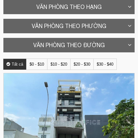
VĂN PHÒNG THEO HẠNG
VĂN PHÒNG THEO PHƯỜNG
VĂN PHÒNG THEO ĐƯỜNG
Tất cả
$0 - $10
$10 - $20
$20 - $30
$30 - $40