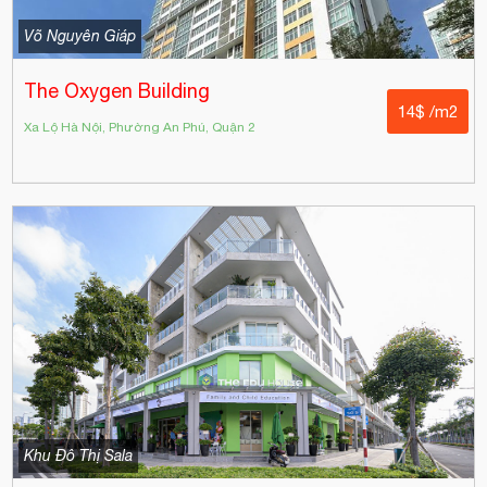
Võ Nguyên Giáp
The Oxygen Building
14$ /m2
Xa Lộ Hà Nội, Phường An Phú, Quận 2
Khu Đô Thị Sala