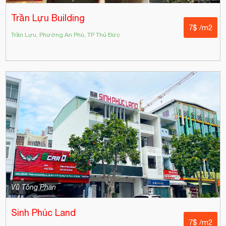
Trần Lựu Building
7$ /m2
Trần Lựu, Phường An Phú, TP Thủ Đức
Vũ Tông Phan
Sinh Phúc Land
7$ /m2