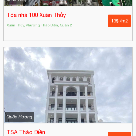
Tòa nhà 100 Xuân Thủy
13$ /m2
Xuân Thủy, Phường Thảo Điền, Quận 2
Quốc Hương
TSA Thảo Điền