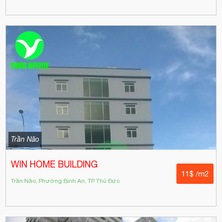
Trần Não
WIN HOME BUILDING
11$ /m2
Trần Não, Phường Bình An, TP Thủ Đức