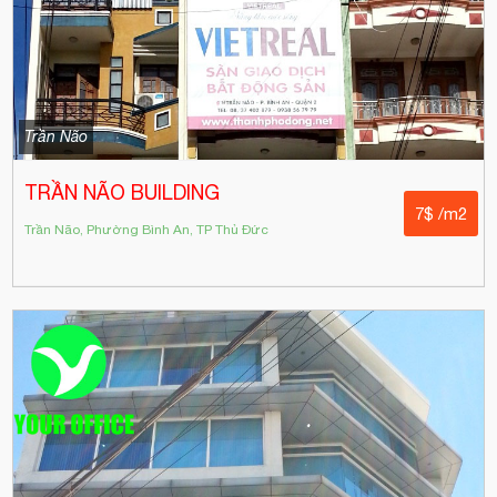
Trần Não
TRẦN NÃO BUILDING
7$ /m2
Trần Não, Phường Bình An, TP Thủ Đức