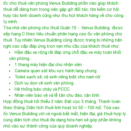
ốc cho thuê văn phòng Venus Building phần nào giúp khách
thuê dễ dàng hơn trong việc gặp gỡ đối tác, tìm kiếm cơ hội
hợp tác kinh doanh cũng như thu hút khách hàng về cho công
ty mình.
Tòa nhà văn phòng cho thuê Quận 10
- Venus Building được
xếp hạng C theo tiêu chuẩn phân hạng cao ốc văn phòng cho
thuê. Tuy nhiên Venus Building cũng được trang bị những tiện
nghi cao cấp đáp ứng trọn vẹn nhu cầu của khách thuê như:
Hầm đậu xe rộng rãi đáp ứng chỗ đậu xe máy toàn khối
văn phòng.
1 thang máy hiện đại cho nhân viên.
Camera quan sát khu vực hành lang chung
Toilet sạch sẽ, vệ sinh riêng biệt cho nam nữ
Dịch vụ dọn vệ sinh văn phòng.
Hệ thống báo cháy và PCCC
Nhân viên bảo vệ và lễ tân chu đáo, tận tình.
Hợp đồng thuê tối thiểu 2 năm. Đặt cọc 3 tháng. Thanh toán
theo tháng. Diện tích thuê linh hoạt từ 50 – 150 m2. Tòa cao
ốc Venus Building với vẻ ngoài bắt mắt, hiện đại, giá thuê hợp lý
cùng diện tích cho thuê đa dạng hứa hẹn sẽ góp phần không
nhỏ vào sự thành công của quý doanh nghiệp.