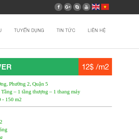
U
TUYỂN DỤNG
TIN TỨC
LIÊN HỆ
WER
12$ /m2
ơng, Phường 2, Quận 5
5 Tầng – 1 tầng thượng – 1 thang máy
0 - 150 m2
m2
háng
ng