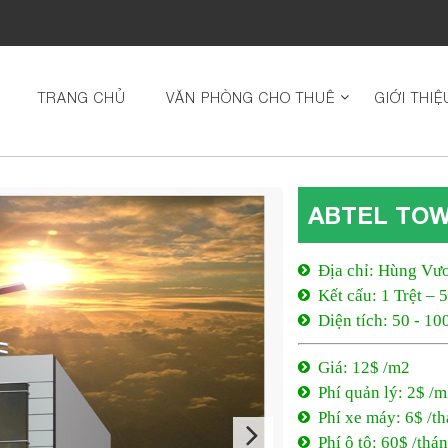
TRANG CHỦ
VĂN PHÒNG CHO THUÊ
GIỚI THIỆ
ABTEL TO
Địa chỉ: Hùng Vư
Kết cấu: 1 Trệt – 
Diện tích: 50 - 10
Giá: 12$ /m2
Phí quản lý: 2$ /
Phí xe máy: 6$ /t
Phí ô tô: 60$ /thá