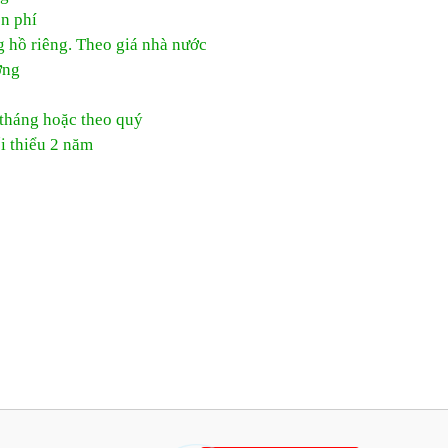
ễn phí
g hồ riêng. Theo giá nhà nước
ờng
tháng hoặc theo quý
i thiểu 2 năm