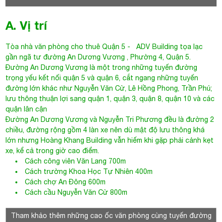
Tòa nhà văn phòng cho thuê Quận 5
- ADV Building tọa lạc
gần ngã tư đường An Dương Vương , Phường 4, Quận 5.
Đường An Dương Vương là một trong những tuyến đường
trọng yếu kết nối quận 5 và quận 6, cắt ngang những tuyến
đường lớn khác như Nguyễn Văn Cừ, Lê Hồng Phong, Trần Phú;
lưu thông thuận lợi sang quận 1, quận 3, quận 8, quận 10 và các
quận lân cận
Đường An Dương Vương và Nguyễn Tri Phương đều là đường 2
chiều, đường rộng gồm 4 làn xe nên dù mật độ lưu thông khá
lớn nhưng Hoàng Khang Building vẫn hiếm khi gặp phải cảnh kẹt
xe, kể cả trong giờ cao điểm.
Cách công viên Văn Lang 700m
Cách trường Khoa Học Tự Nhiên 400m
Cách chợ An Đông 600m
Cách cầu Nguyễn Văn Cừ 800m
Tham khảo thêm những cao ốc văn phòng cùng tuyến đường
AN DƯƠNG VƯƠNG
The Everrich Infinity
An Dương Vương, Phường 04, Quận 5
7$ /m2