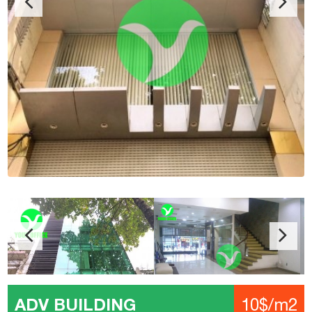
ADV BUILDING
10$/m2
Địa chỉ: An Dương Vương, phường 4, quận 5