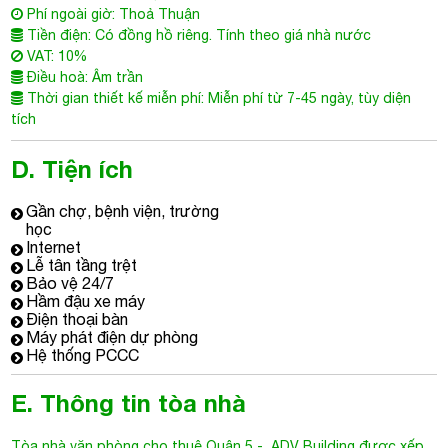
Điều hoà: Âm trần
Thời gian thiết kế miễn phí: Miễn phí từ 7-45 ngày, tùy diện
tích
D. Tiện ích
Gần chợ, bệnh viện, trường
học
Internet
Lễ tân tầng trệt
Bảo vệ 24/7
Hầm đậu xe máy
Điện thoại bàn
Máy phát điện dự phòng
Hệ thống PCCC
E. Thông tin tòa nhà
Tòa nhà văn phòng cho thuê Quận 5
- ADV Building được xếp
hạng C, với kết cấu hiện đại gồm:
1 chỗ đổ xe rộng rãi đáp ứng đủ nhu cầu làm bãi đổ xe
máy của toàn khối văn phòng.