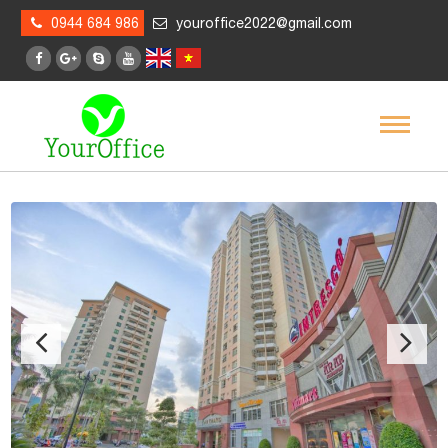
0944 684 986
youroffice2022@gmail.com