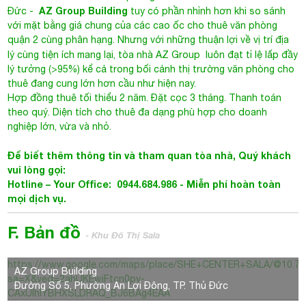
AZ Group Building
Đức
-
tuy có phần nhỉnh hơn khi so sánh
với mặt bằng giá chung của các cao ốc cho thuê văn phòng
quận 2 cùng phân hạng. Nhưng với những thuận lợi về vị trí địa
lý cùng tiện ích mang lại,
tòa nhà AZ Group
luôn đạt tỉ lệ lấp đầy
lý tưởng (>95%) kể cả trong bối cảnh thị trường văn phòng cho
thuê đang cung lớn hơn cầu như hiện nay.
Hợp đồng thuê tối thiểu 2 năm. Đặt cọc 3 tháng. Thanh toán
theo quý. Diện tích cho thuê đa dạng phù hợp cho doanh
nghiệp lớn, vừa và nhỏ.
Để biết thêm thông tin và tham quan tòa nhà, Quý khách
vui lòng gọi:
Hotline – Your Office: 0944.684.986 - Miễn phí hoàn toàn
mọi dịch vụ.
F. Bản đồ
- Khu Đô Thị Sala
https://www.google.com/maps/place/SHE+CENTER+SALA/@10.772
AZ Group Building
sa=X&ved=2ahUKEwiFtcn0pv-
Đường Số 5, Phường An Lợi Đông, TP. Thủ Đức
CAxUlhlYBHXSLDRAQ_BJ6BAg4EAA