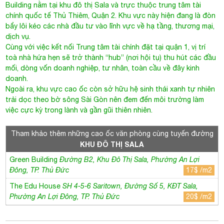
Building nằm tại khu đô thị Sala và trực thuộc trung tâm tài
chính quốc tế Thủ Thiêm, Quận 2. Khu vực này hiện đang là đòn
bẩy lôi kéo các nhà đầu tư vào lĩnh vực về hạ tầng, thương mại,
dịch vụ.
Cùng với việc kết nối Trung tâm tài chính đặt tại quận 1, vị trí
toà nhà hứa hẹn sẽ trở thành “hub” (nơi hội tụ) thu hút các đầu
mối, dòng vốn doanh nghiệp, tư nhân, toàn cầu về đây kinh
doanh.
Ngoài ra, khu vực cao ốc còn sở hữu hệ sinh thái xanh tự nhiên
trải dọc theo bờ sông Sài Gòn nên đem đến môi trường làm
việc cực kỳ trong lành và gần gũi thiên nhiên.
Tham khảo thêm những cao ốc văn phòng cùng tuyến đường
KHU ĐÔ THỊ SALA
Green Building
Đường B2, Khu Đô Thị Sala, Phường An Lợi
Đông, TP. Thủ Đức
17$ /m2
The Edu House
SH 4-5-6 Saritown, Đường Số 5, KĐT Sala,
Phường An Lợi Đông, TP. Thủ Đức
20$ /m2