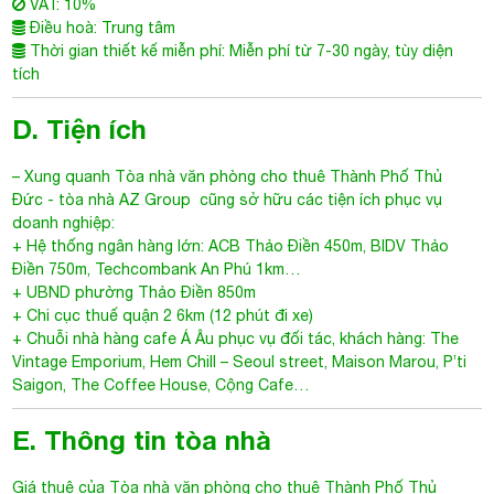
VAT: 10%
Điều hoà: Trung tâm
Thời gian thiết kế miễn phí: Miễn phí từ 7-30 ngày, tùy diện
tích
D. Tiện ích
– Xung quanh
Tòa nhà văn phòng cho thuê Thành Phố Thủ
Đức
-
tòa nhà AZ Group
cũng sở hữu các tiện ích phục vụ
doanh nghiệp:
+ Hệ thống ngân hàng lớn: ACB Thảo Điền 450m, BIDV Thảo
Điền 750m, Techcombank An Phú 1km…
+ UBND phường Thảo Điền 850m
+ Chi cục thuế quận 2 6km (12 phút đi xe)
+ Chuỗi nhà hàng cafe Á Âu phục vụ đối tác, khách hàng: The
Vintage Emporium, Hem Chill – Seoul street, Maison Marou, P’ti
Saigon, The Coffee House, Cộng Cafe…
E. Thông tin tòa nhà
Giá thuê của
Tòa nhà văn phòng cho thuê Thành Phố Thủ