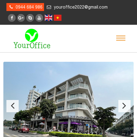
0944 684 986
youroffice2022@gmail.com