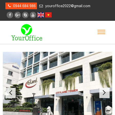
0944 684 986
youroffice2022@gmail.com