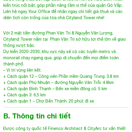
kiến trúc nổi bật, góp phần nâng tầm vị thế của quận Gò Vấp.
Liên hệ ngay Your Office để nhận ngay chi tiết giá thuê và các
diện tích còn trống của tòa nhà Cityland Tower nhé!
Với 2 mặt tiền đường Phan Văn Trị & Nguyễn Văn Lượng,
Cityland Tower
nằm tại
Phan Văn Trị
sở hữu lợi thế lớn về giao
thông vượt bậc.
Dự kiến 2020-2030, khu vực này sẽ có các tuyến metro và
monorail chạy ngang qua, giúp di chuyển đến mọi điểm toàn
thành phố.
– Vị trí vùng liên kết:
+ Cách quận 12 – Công viên Phần mềm Quang Trung: 3,8 km
+ Cách quận Phú Nhuận – đường Nguyễn Văn Trỗi: 4.8km
+ Cách quận Bình Thạnh – Bến xe miền đông cũ: 5 km
+ Cách quận 3: 6,5 km
+ Cách quận 1 – Chợ Bến Thành: 20 phút đi xe
B. Thông tin chi tiết
Được công ty quốc tế Finenco Architect & CityArc tư vấn thiết