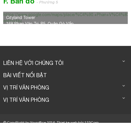
F. Bản đồ
- Phường 5
https://www.google.com/maps/place/%C4%90.+Phan+V%C4%8
Cityland Tower
entry=ttu
168 Phan Văn Trị, P.5, Quận Gò Vấp
LIÊN HỆ VỚI CHÚNG TÔI
BÀI VIẾT NỔI BẬT
VỊ TRÍ VĂN PHÒNG
VỊ TRÍ VĂN PHÒNG
© CopyRight by Youroffice 2016.
Thiet ke web
bởi
123Corp