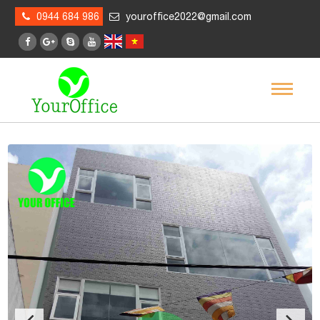
0944 684 986
youroffice2022@gmail.com