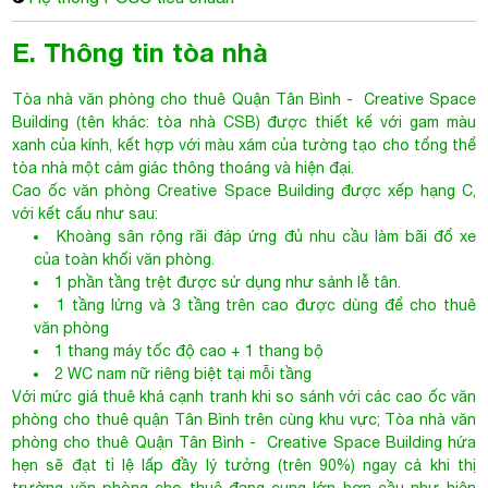
E. Thông tin tòa nhà
Tòa nhà văn phòng cho thuê Quận Tân Bình
- Creative Space
Building (tên khác: tòa nhà CSB) được thiết kế với gam màu
xanh của kính, kết hợp với màu xám của tường tạo cho tổng thể
tòa nhà một cảm giác thông thoáng và hiện đại.
Cao ốc văn phòng
Creative Space Building
được xếp hạng C,
với kết cấu như sau:
Khoàng sân rộng rãi đáp ứng đủ nhu cầu làm bãi đổ xe
của toàn khối văn phòng.
1 phần tầng trệt được sử dụng như sảnh lễ tân.
1 tầng lửng và 3 tầng trên cao được dùng để cho thuê
văn phòng
1 thang máy tốc độ cao + 1 thang bộ
2 WC nam nữ riêng biệt tại mỗi tầng
Với mức giá thuê khá cạnh tranh khi so sánh với các cao ốc văn
phòng cho thuê quận Tân Bình trên cùng khu vực; Tòa nhà văn
phòng cho thuê Quận Tân Bình - Creative Space Building hứa
hẹn sẽ đạt tỉ lệ lấp đầy lý tưởng (trên 90%) ngay cả khi thị