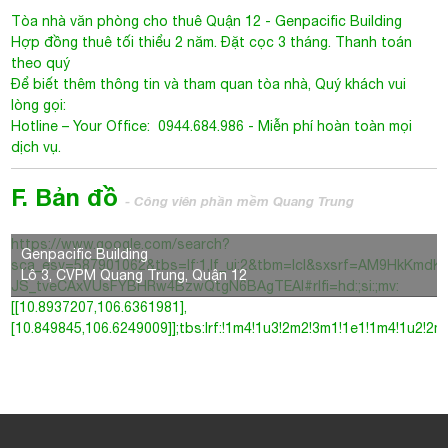
Tòa nhà văn phòng cho thuê Quận 12
-
Genpacific Building
Hợp đồng thuê tối thiểu 2 năm. Đặt cọc 3 tháng. Thanh toán
theo quý
Để biết thêm thông tin và tham quan tòa nhà, Quý khách vui
lòng gọi:
Hotline – Your Office: 0944.684.986 - Miễn phí hoàn toàn mọi
dịch vụ.
F. Bản đồ
- Công viên phần mềm Quang Trung
https://www.google.com/search?
Genpacific Building
sca_esv=587901062&tbs=lf:1,lf_ui:2&tbm=lcl&sxsrf=AM9Hk
Lô 3, CVPM Quang Trung, Quận 12
JS_tveCAxVUsFYBHRw4BzwQtgN6BAgTEAI#rlfi=hd:;si:;mv:
[[10.8937207,106.6361981],
[10.849845,106.6249009]];tbs:lrf:!1m4!1u3!2m2!3m1!1e1!1m4!1u2!2m2