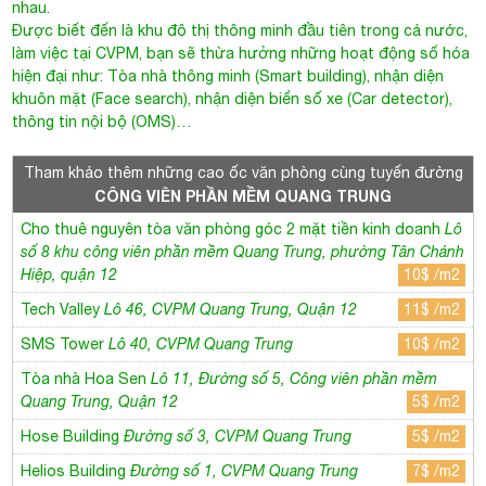
nhau.
Được biết đến là khu đô thị thông minh đầu tiên trong cả nước,
làm việc tại CVPM, bạn sẽ thừa hưởng những hoạt động số hóa
hiện đại như: Tòa nhà thông minh (Smart building), nhận diện
khuôn mặt (Face search), nhận diện biển số xe (Car detector),
thông tin nội bộ (OMS)…
Tham khảo thêm những cao ốc văn phòng cùng tuyến đường
CÔNG VIÊN PHẦN MỀM QUANG TRUNG
Cho thuê nguyên tòa văn phòng góc 2 mặt tiền kinh doanh
Lô
số 8 khu công viên phần mềm Quang Trung, phường Tân Chánh
Hiệp, quận 12
10$ /m2
Tech Valley
Lô 46, CVPM Quang Trung, Quận 12
11$ /m2
SMS Tower
Lô 40, CVPM Quang Trung
10$ /m2
Tòa nhà Hoa Sen
Lô 11, Đường số 5, Công viên phần mềm
Quang Trung, Quận 12
5$ /m2
Hose Building
Đường số 3, CVPM Quang Trung
5$ /m2
Helios Building
Đường số 1, CVPM Quang Trung
7$ /m2