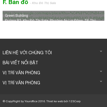
F. Bản đồ
- Khu Đô Thị Sala
https://www.google.com/maps/place/Khu+%C4%91%C3%B4+th%E
Green Building
sa=X&ved=2ahUKEwip863A5YaDAxUxslYBHaBBDJUQ_BJ6BAgRE
Đường B2, Khu Đô Thị Sala, Phường An Lợi Đông, TP. Thủ
Đức
LIÊN HỆ VỚI CHÚNG TÔI
BÀI VIẾT NỔI BẬT
VỊ TRÍ VĂN PHÒNG
VỊ TRÍ VĂN PHÒNG
© CopyRight by Youroffice 2016.
Thiet ke web
bởi
123Corp