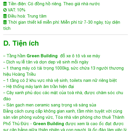
Tiền điện: Có đồng hồ riêng. Theo giá nhà nước
VAT: 10%
Điều hoà: Trung tâm
Thời gian thiết kế miễn phí: Miễn phí từ 7-30 ngày, tùy diện
tích
D. Tiện ích
Green Building
– Tầng hầm
đỗ xe ô tô và xe máy
– Dịch vụ lễ tân và dọn dẹp vệ sinh mỗi ngày
– 1 thang máy có tải trọng 1000kg, sức chứa 13 người thương
hiệu Hoàng Triều
– 1 tầng có 2 khu vực nhà vệ sinh, toilets nam nữ riêng biệt
– Hệ thống máy lạnh âm trần hiện đại
– Cây xanh phủ dọc các mặt của toà nhà, được chăm sóc chu
đáo
– Sàn gạch men ceramic sang trọng và sáng sủa
Bằng cách cung cấp không gian xanh, tầm nhìn tuyệt vời cùng
sàn văn phòng vuông vức,
Tòa nhà văn phòng cho thuê Thành
Green Building
Phố Thủ Đức
-
được xem là cao ốc đạt được
sự cân bằng giữa thiên nhiên và con người, là ốc đảo làm việc lý