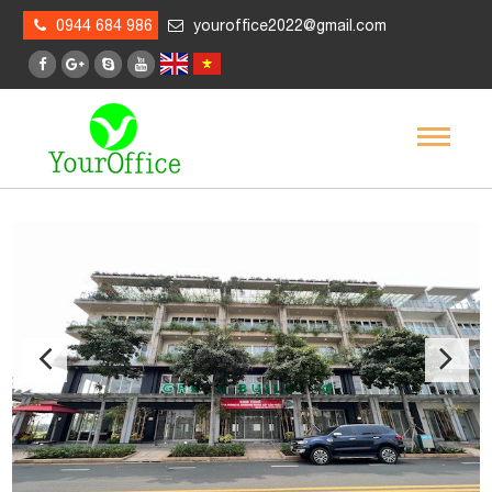
0944 684 986
youroffice2022@gmail.com