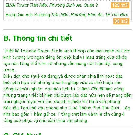
ELVA Tower
Trần Não, Phường Bình An, Quận 2
12$ /m2
Hưng Gia Anh Building
Trần Não, Phường Bình An, TP Thủ Đức
9$ /m2
B. Thông tin chi tiết
Thiết kế tòa nhà
Green Pax
là sự kết hợp của màu xanh của lớp
kính cường lực ngăn tiếng ồn, khói bụi và màu trắng của đá ốp
tạo nên tổng thể kiên cố nhưng vẫn mang nét hiện đại, sang
trọng.
Diện tích cho thuê đa dạng và được phân chia linh hoạt đặc
biệt phù hợp với những doanh nghiệp vừa và nhỏ hoặc các
công ty khởi nghiệp. Với diện tích từ 100m2 đến 880m2 cùng
những trang thiết bị hiện đại được lắp đặt hứa hẹn sẽ mang đến
trải nghiệm tuyệt vời cho doanh nghiệp khi thuê văn phòng.
Kết cấu
Tòa nhà văn phòng cho thuê Thành Phố Thủ Đức
- tòa
nhà bao gồm 1 hầm giữ xe, 1 tầng trệt làm sảnh lễ tân cùng 4
tầng cao phục vụ nhu cầu thuê văn phòng.
C. Giá thuê