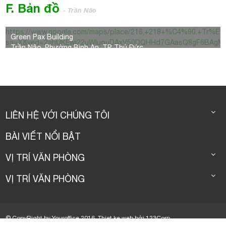
F. Bản đồ
- Trần Não
https://www.google.com/maps/place/216,+218+%C4%90.+
Green Pax Building
sa=X&ved=2ahUKEwi22uWluouDAxV50DQHHd7GAasQ8gF6BAgM
Trần Não, Phường Bình An, TP Thủ Đức
LIÊN HỆ VỚI CHÚNG TÔI
BÀI VIẾT NỔI BẬT
VỊ TRÍ VĂN PHÒNG
VỊ TRÍ VĂN PHÒNG
© CopyRight by Youroffice 2016.
Thiet ke web
bởi
123Corp