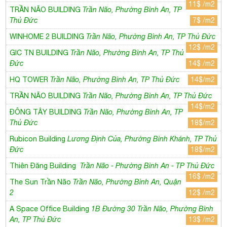
11$ /m2
TRẦN NÃO BUILDING
Trần Não, Phường Bình An, TP
Thủ Đức
7$ /m2
WINHOME 2 BUILDING
Trần Não, Phường Bình An, TP Thủ Đức
12$ /m2
GIC TN BUILDING
Trần Não, Phường Bình An, TP Thủ
Đức
14$ /m2
HQ TOWER
Trần Não, Phường Bình An, TP Thủ Đức
14$/m2
TRẦN NÃO BUILDING
Trần Não, Phường Bình An, TP Thủ Đức
14$/m2
ĐÔNG TÂY BUILDING
Trần Não, Phường Bình An, TP
Thủ Đức
18$/m2
Rubicon Building
Lương Định Của, Phường Bình Khánh, TP Thủ
Đức
18$/m2
Thiên Đăng Building
Trần Não - Phường Bình An - TP Thủ Đức
16$ /m2
The Sun Trần Não
Trần Não, Phường Bình An, Quận
2
12$ /m2
A Space Office Building
1B Đường 30 Trần Não, Phường Bình
An, TP Thủ Đức
13$ /m2