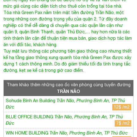
mức giá cùng các diện tích cho thuê còn trống tại tòa nhà.
Tòa nhà Green Pax nằm trên mặt tiền đường
Trần Não
, một
trong những con đường trọng yếu của quận 2. Từ đây doanh
nghiệp có thể dễ dàng di chuyển qua các quận lân cận như
quân 9, quận Bình Thạnh, quận Thủ Đức,… hay hơn nữa là các
tỉnh thành lân cận để thuận tiện mua bán, giao dịch hợp tác làm
ăn với đối tác, khách hàng.
Tuy mật lưu thông các phương tiện giao thông cao nhưng thiết
kế hạ tầng giao thông xung quanh tòa nhà
Green Pax
được xây
dựng 1 cách thông minh. Do đó giảm thiểu tối đa tình trạng tắc
đường, kẹt xe kể cả trong giờ cao điểm.
Tham khảo thêm những cao ốc văn phòng cùng tuyến đường
TRẦN NÃO
Sohude Bình An Building
Trần Não, Phường Bình An, TP Thủ
Đức
12$ /m2
BLUE OFFICE BUILDING
Trần Não, Phường Bình An, TP Thủ
Đức
7$ /m2
WIN HOME BUILDING
Trần Não, Phường Bình An, TP Thủ Đức