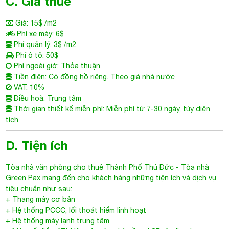
Giá: 15$ /m2
Phí xe máy: 6$
Phí quản lý: 3$ /m2
Phí ô tô: 50$
Phí ngoài giờ: Thỏa thuận
Tiền điện: Có đồng hồ riêng. Theo giá nhà nước
VAT: 10%
Điều hoà: Trung tâm
Thời gian thiết kế miễn phí: Miễn phí từ 7-30 ngày, tùy diện
tích
D. Tiện ích
Tòa nhà văn phòng cho thuê Thành Phố Thủ Đức
- Tòa nhà
Green Pax
mang đến cho khách hàng những tiện ích và dịch vụ
tiêu chuẩn như sau:
+ Thang máy cơ bản
+ Hệ thống PCCC, lối thoát hiểm linh hoạt
+ Hệ thống máy lạnh trung tâm
+ Một số điểm ATM lân cận tòa nhà gồm: ACB, Agribank,