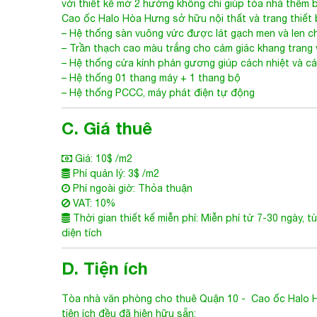
Điểm nhấn của
Tòa nhà văn phòng cho thuê Quận 10
-
mặt tiền và khoảng thông tầng, tạo nên một hình khối
với thiết kế mở 2 hướng không chỉ giúp tòa nhà thêm 
Cao ốc Halo Hòa Hưng
sở hữu nội thất và trang thiết
– Hệ thống sàn vuông vức được lát gạch men và len 
– Trần thạch cao màu trắng cho cảm giác khang trang
– Hệ thống cửa kính phản gương giúp cách nhiệt và c
– Hệ thống 01 thang máy + 1 thang bộ
– Hệ thống PCCC, máy phát điện tự động
C. Giá thuê
Giá: 10$ /m2
Phí quản lý: 3$ /m2
Phí ngoài giờ: Thỏa thuận
VAT: 10%
Thời gian thiết kế miễn phí: Miễn phí từ 7-30 ngày, t
diện tích
D. Tiện ích