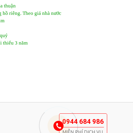
ỏa thuận
g hồ riêng. Theo giá nhà nước
âm
 quý
i thiểu 3 năm