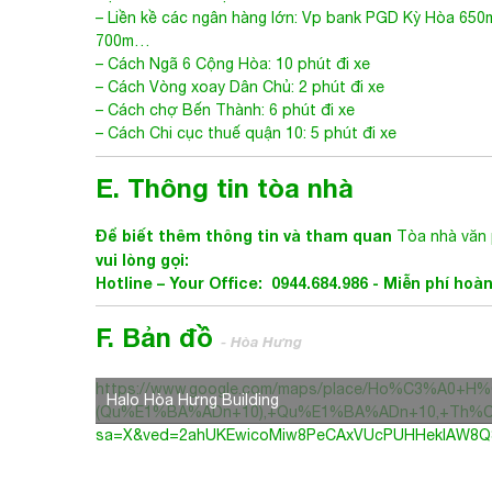
Tòa nhà văn phòng cho thuê Quận 10
-
Cao ốc Halo
tiện ích đều đã hiện hữu sẵn:
– Liền kề các ngân hàng lớn: Vp bank PGD Kỳ Hòa 65
700m…
– Cách Ngã 6 Cộng Hòa: 10 phút đi xe
– Cách Vòng xoay Dân Chủ: 2 phút đi xe
– Cách chợ Bến Thành: 6 phút đi xe
– Cách Chi cục thuế quận 10: 5 phút đi xe
E. Thông tin tòa nhà
Để biết thêm thông tin và tham quan
Tòa nhà văn
vui lòng gọi:
Hotline – Your Office: 0944.684.986 - Miễn phí hoà
F. Bản đồ
- Hòa Hưng
https://www.google.com/maps/place/Ho%C3%A0
Halo Hòa Hưng Building
(Qu%E1%BA%ADn+10),+Qu%E1%BA%ADn+10,+Th%C3