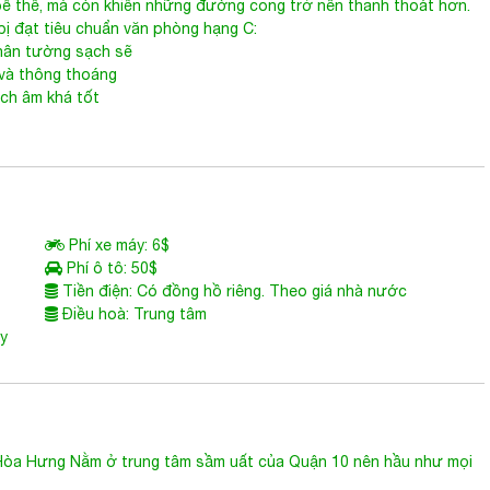
 Cao ốc Halo Hòa Hưng là những đường cong nối tiếp nhau ở
 kiến trúc vững chắc nhưng vẫn đủ mềm mại, uyển chuyển. Kết hợp
bề thế, mà còn khiến những đường cong trở nên thanh thoát hơn.
 bị đạt tiêu chuẩn văn phòng hạng C:
chân tường sạch sẽ
 và thông thoáng
ách âm khá tốt
Phí xe máy: 6$
Phí ô tô: 50$
Tiền điện: Có đồng hồ riêng. Theo giá nhà nước
Điều hoà: Trung tâm
ùy