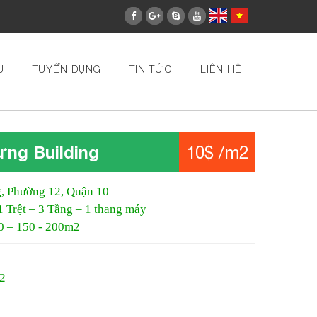
U
TUYỂN DỤNG
TIN TỨC
LIÊN HỆ
ng Building
10$ /m2
, Phường 12, Quận 10
1 Trệt – 3 Tầng – 1 thang máy
00 – 150 - 200m2
m2