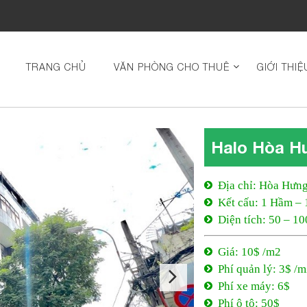
TRANG CHỦ
VĂN PHÒNG CHO THUÊ
GIỚI THIỆ
Halo Hòa Hư
Địa chỉ: Hòa Hưng
Kết cấu: 1 Hầm – 
Diện tích: 50 – 1
Giá: 10$ /m2
Phí quản lý: 3$ /
Phí xe máy: 6$
Phí ô tô: 50$