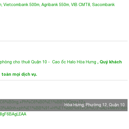
 Hòa Hưng
Nằm ở trung tâm sầm uất của Quận 10 nên hầu như mọi
0m, Vietcombank 500m, Agribank 550m, VIB CMT8, Sacombank
, Quý khách
 phòng cho thuê Quận 10
-
Cao ốc Halo Hòa Hưng
n toàn mọi dịch vụ.
+H%C6%B0ng,+Ph%C6%B0%E1%BB%9Dng+12+
Hòa Hưng, Phường 12, Quận 10
%A0nh+ph%E1%BB%91+H%E1%BB%93+Ch%C3%AD+Minh/data=!4m2