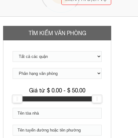
0944 684 986
MIỄN PHÍ DỊCH VỤ
TÌM KIẾM VĂN PHÒNG
Giá từ $
0.00
- $
50.00