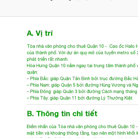
10$ /m2
- Hòa Hưng
Hòa Hưng, Phường 12, Quận 10
10$ /m2
Tối 
A. Vị trí
Tòa nhà văn phòng cho thuê Quận 10
-
Cao ốc Halo
của thành phố. Với dự án quy mô của tuyến metro s
phát triển rất nhanh.
Hòa Hưng
Quận 10 nằm ngay tại trung tâm thành phố v
quận:
– Phía Bắc: giáp Quận Tân Bình bởi trục đường Bắc Hả
– Phía Nam: giáp Quận 5 bởi đường Hùng Vương và N
– Phía Đông: giáp Quận 3 bởi đường Cách mạng tháng 
– Phía Tây: giáp Quận 11 bởi đường Lý Thường Kiệt
B. Thông tin chi tiết