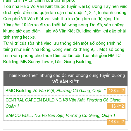
di chuyển đến các quận lân cận như quận 1, 2, 4, 5 nhanh chóng.
Con phố Võ Văn Kiệt với kích thước rộng lớn có độ rộng tới
70m gồm 10 làn xe được thiết kế song song. Do đó, vào những
khung giờ cao điểm, Halo Võ Văn Kiệt Building hiếm khi gặp phải
tình trạng kẹt xe.
Từ vị trí của tòa nhà việc lưu thông đến một số công trình nổi
tiếng như Bến Nhà Rồng, Công viên 23 tháng 9,… Một số công
trình văn phòng cho thuê tầm cỡ lân cận tòa nhà gồm HMTC
Building, MB Sunny Tower, Lâm Giang Building,…
Tham khảo thêm những cao ốc văn phòng cùng tuyến đường
VÕ VĂN KIỆT
BMC Building
Võ Văn Kiệt, Phường Cô Giang, Quận 1
12$ /m2
CENTRAL GARDEN BUILDING
Võ Văn Kiệt, Phường Cô Giang,
Quận 1
11$ /m2
SAMCO BUILDING
Võ Văn Kiệt, Phường Cô Giang, Quận 1
14$ /m2
B. Thông tin chi tiết