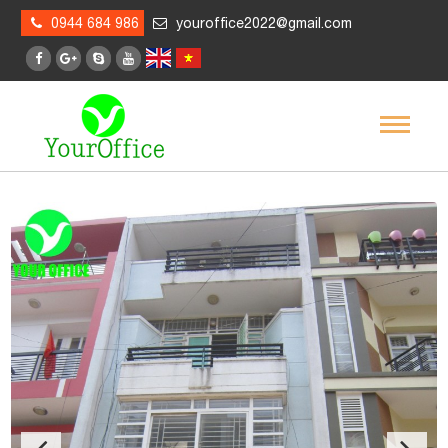
0944 684 986
youroffice2022@gmail.com