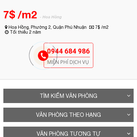
7$ /m2
- Hoa Hồng
Hoa Hồng, Phường 2, Quận Phú Nhuận
7$ /m2
Tối thiểu 2 năm
0944 684 986
MIỄN PHÍ DỊCH VỤ
TÌM KIẾM VĂN PHÒNG
VĂN PHÒNG THEO HẠNG
VĂN PHÒNG TƯƠNG TỰ