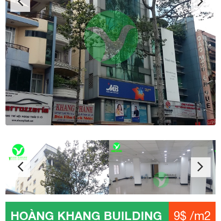
HOÀNG KHANG BUILDING
9$ /m2
Địa chỉ: An Dương Vương, phường 3, quận 5
Kết cấu: 1 Trệt – 10 tầng – 2 thang máy
Diện tích: 50 - 80 m2
Giá: 9$ /m2