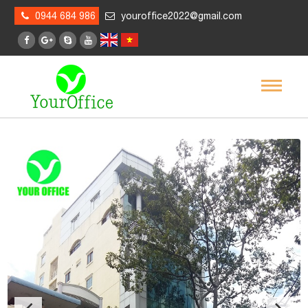
0944 684 986
youroffice2022@gmail.com