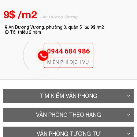
0944 684 986
MIỄN PHÍ DỊCH VỤ
TÌM KIẾM VĂN PHÒNG
VĂN PHÒNG THEO HẠNG
VĂN PHÒNG TƯƠNG TỰ
A. Vị trí
Tòa nhà văn phòng cho thuê Quận 5
- Hoàng
Khang Building tọa lạc gần ngã tư đường An Dương Vương –
Nguyễn Tri Phương, Phường 3, Quận 5. Đường An Dương
Vương là một trong những tuyến đường trọng yếu kết nối quận