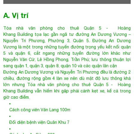
5 và quận 6, cắt ngang những tuyến đường lớn khác như
Nguyễn Văn Cừ, Lê Hồng Phong, Trần Phú; lưu thông thuận lợi
sang quận 1, quận 3, quận 8, quận 10 và các quận lân cận
Đường An Dương Vương và Nguyễn Tri Phương đều là đường 2
chiều, đường rộng gồm 4 làn xe nên dù mật độ lưu thông khá
lớn nhưng
Tòa nhà văn phòng cho thuê Quận 5
- Hoàng
Khang Building vẫn hiếm khi gặp phải cảnh kẹt xe, kể cả trong
giờ cao điểm.
Cách công viên Văn Lang 100m
Đối diện bệnh viện Quân Khu 7
Cách chợ An Đông 200m
Cách nhà sách Nguyễn Văn Cừ 700m
Gần trường mầm non Họa Mi 3, tiểu học Bàu Sen, trường
THPT Trần Khai Nguyên, Đại Học Sư Phạm và Đại Học Sài
Gòn