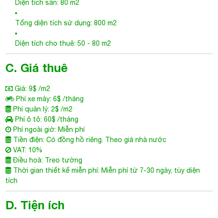
Giá: 9$ /m2
Phí xe máy: 6$ /tháng
Phí quản lý: 2$ /m2
Phí ô tô: 60$ /tháng
Phí ngoài giờ: Miễn phí
Tiền điện: Có đồng hồ riêng. Theo giá nhà nước
VAT: 10%
Điều hoà: Treo tường
Thời gian thiết kế miễn phí: Miễn phí từ 7-30 ngày, tùy diện
tích
D. Tiện ích
Gần chợ, bệnh viện, trường học
Internet
Lễ tân tầng trệt
Bảo vệ 24/7
Chỗ đậu xe máy
Điện thoại bàn