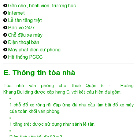
Máy phát điện dự phòng
Hệ thống PCCC
E. Thông tin tòa nhà
Tòa nhà văn phòng cho thuê Quận 5
- Hoàng
Khang Building được xếp hạng C, với kết cấu hiện đại gồm:
1 chỗ đổ xe rộng rãi đáp ứng đủ nhu cầu làm bãi đổ xe máy
của toàn khối văn phòng.
1 tầng trệt được sử dụng như sảnh lễ tân.
Diện tích sàn tối đa 80 m2
10 tầng văn phòng, tổng diện tích sử dụng khoảng 800 m2
1 thang bộ, 2 thang máy với tải trọng khoảng 500kg/ 1 thang
máy
Giá thuê của cao ốc văn phòng Hoàng Khang Building khá cạnh
tranh khi so với mặt bằng giá chung của các cao ốc văn phòng