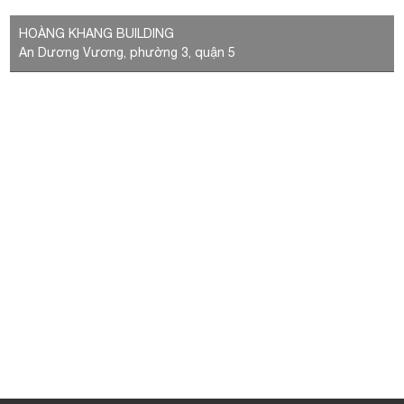
LIÊN HỆ VỚI CHÚNG TÔI
BÀI VIẾT NỔI BẬT
VỊ TRÍ VĂN PHÒNG