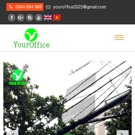
0944 684 986
youroffice2022@gmail.com