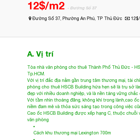
12$/m2
- Đường Số 37
Đường Số 37, Phường An Phú, TP Thủ Đức
12$
A. Vị trí
Tòa nhà văn phòng cho thuê Thành Phố Thủ Đức
- HS
Tp.HCM.
Với vị trí đắc địa nằm gần trung tâm thương mại, tài c
phòng cho thuê HSCB Building hứa hẹn sẽ là trụ sở làm
đẹp với nhiều doanh nghiệp, và là nền tảng vững chắc
Với tầm nhìn thoáng đãng, không khí trong lành,cao ố
niềm đam mê và thỏa sức sáng tạo trong công việc cũn
Cao ốc
HSCB Building
được xếp hạng C, thuộc chuỗi v
văn phòng
Cách khu thương mại Lexington 700m