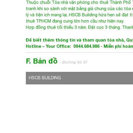
Thuộc chuỗi
Tòa nhà văn phòng cho thuê Thành Phố
tranh khi so sánh với mặt bằng giá chung của các tòa n
lý và tiện ích mang lại, HSCB Building hứa hẹn sẽ đạt t
thuê TP.HCM đang cung lớn hơn cầu như hiện nay.
Hợp đồng thuê tối thiểu 3 năm. Đặt cọc 3 tháng. Thanh
Để biết thêm thông tin và tham quan tòa nhà, Quý
Hotline – Your Office: 0944.684.986 - Miễn phí hoà
F. Bản đồ
- Đường Số 37
HSCB BUILDING