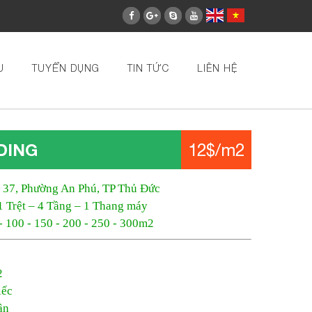
U
TUYỂN DỤNG
TIN TỨC
LIÊN HỆ
DING
12$/m2
 37, Phường An Phú, TP Thủ Đức
1 Trệt – 4 Tầng – 1 Thang máy
 - 100 - 150 - 200 - 250 - 300m2
2
iếc
ận