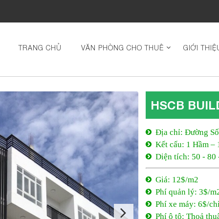
TRANG CHỦ
VĂN PHÒNG CHO THUÊ
GIỚI THIỆ
HSCB BUIL
Địa chỉ: Đường Số
Kết cấu: 1 Hầm – 
Diện tích: 50 - 80
Giá: 12$/m2
Phí quản lý: 3$/m
Phí xe máy: 6$/ch
Phí ô tô: Thoả thu