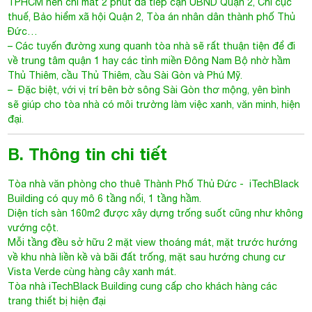
TPHCM nên chỉ mất 2 phút đã tiếp cận UBND Quận 2, Chi cục
thuế, Bảo hiểm xã hội Quận 2, Tòa án nhân dân thành phố Thủ
Đức…
– Các tuyến đường xung quanh tòa nhà sẽ rất thuận tiện để đi
về trung tâm quận 1 hay các tỉnh miền Đông Nam Bộ nhờ hầm
Thủ Thiêm, cầu Thủ Thiêm, cầu Sài Gòn và Phú Mỹ.
– Đặc biệt, với vị trí bên bờ sông Sài Gòn thơ mộng, yên bình
sẽ giúp cho tòa nhà có môi trường làm việc xanh, văn minh, hiện
đại.
B. Thông tin chi tiết
Tòa nhà văn phòng cho thuê Thành Phố Thủ Đức
- iTechBlack
Building có quy mô 6 tầng nổi, 1 tầng hầm.
Diện tích sàn 160m2 được xây dựng trống suốt cũng như không
vướng cột.
Mỗi tầng đều sở hữu 2 mặt view thoáng mát, mặt trước hướng
về khu nhà liền kề và bãi đất trống, mặt sau hướng chung cư
Vista Verde cùng hàng cây xanh mát.
Tòa nhà
iTechBlack Building
cung cấp cho khách hàng các
trang thiết bị hiện đại