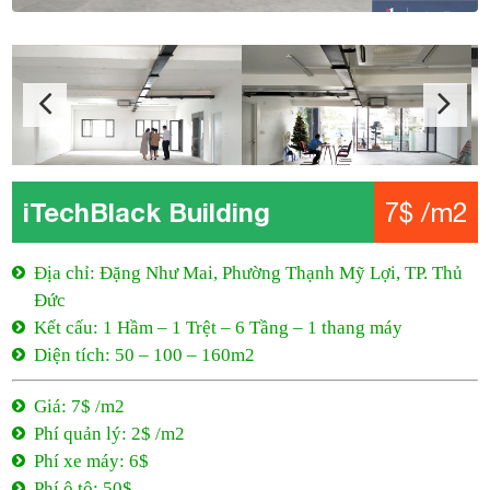
iTechBlack Building
7$ /m2
Địa chỉ: Đặng Như Mai, Phường Thạnh Mỹ Lợi, TP. Thủ
Đức
Kết cấu: 1 Hầm – 1 Trệt – 6 Tầng – 1 thang máy
Diện tích: 50 – 100 – 160m2
Giá: 7$ /m2
Phí quản lý: 2$ /m2
Phí xe máy: 6$
Phí ô tô: 50$