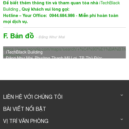
Để biết thêm thông tin và tham quan tòa nhà
iTechBlack
, Quý khách vui lòng gọi:
Building
Hotline – Your Office: 0944.684.986 - Miễn phí hoàn toàn
mọi dịch vụ.
F. Bản đồ
- Đặng Như Mai
https://www.google.com/maps/search/+%C4%90%E1%BA%B
iTechBlack Building
entry=ttu
Đặng Như Mai, Phường Thạnh Mỹ Lợi, TP. Thủ Đức
LIÊN HỆ VỚI CHÚNG TÔI
BÀI VIẾT NỔI BẬT
VỊ TRÍ VĂN PHÒNG