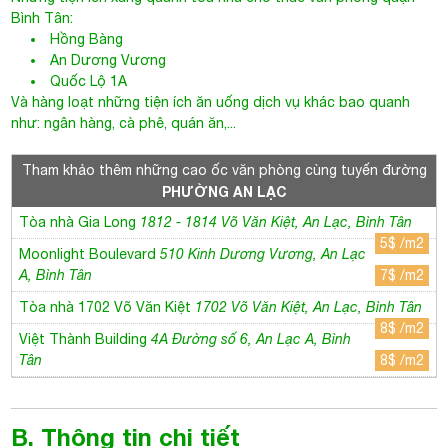
Bình Tân:
Hồng Bàng
An Dương Vương
Quốc Lộ 1A
Và hàng loạt những tiện ích ăn uống dịch vụ khác bao quanh
như: ngân hàng, cà phê, quán ăn,...
Tham khảo thêm những cao ốc văn phòng cùng tuyến đường
PHƯỜNG AN LẠC
Tòa nhà Gia Long
1812 - 1814 Võ Văn Kiệt, An Lạc, Bình Tân
5$ /m2
Moonlight Boulevard
510 Kinh Dương Vương, An Lạc
A, Bình Tân
7$ /m2
Tòa nhà 1702 Võ Văn Kiệt
1702 Võ Văn Kiệt, An Lạc, Bình Tân
8$ /m2
Việt Thành Building
4A Đường số 6, An Lạc A, Bình
Tân
8$ /m2
B. Thông tin chi tiết