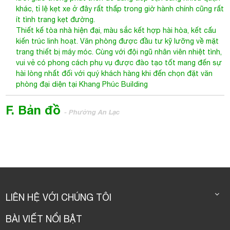
khác, tỉ lệ kẹt xe ở đây rất thấp trong giờ hành chính cũng rất
ít tình trang kẹt đường.
Thiết kế tòa nhà hiện đại, màu sắc kết hợp hài hòa, kết cấu
kiến trúc linh hoạt. Văn phòng được đầu tư kỹ lưỡng về mặt
trang thiết bị máy móc. Cùng với đội ngũ nhân viên nhiệt tình,
vui vẻ có phong cách phụ vụ được đào tạo tốt mang đến sự
hài lòng nhất đối với quý khách hàng khi đến chọn đặt văn
phòng đại diện tại Khang Phúc Building
F. Bản đồ
- Phường An Lạc
Khang Phúc Building
550 Kinh Dương Vương, An Lạc A, Bình Tân
LIÊN HỆ VỚI CHÚNG TÔI
BÀI VIẾT NỔI BẬT