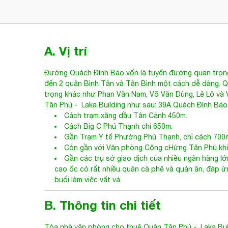
A. Vị trí
Đường Quách Đình Bảo vốn là tuyến đường quan trọng
đến 2 quận Bình Tân và Tân Bình một cách dễ dàng. Q
trọng khác như Phan Văn Nam, Võ Văn Dùng, Lê Lộ và Vă
Tân
Phú
- Laka Building như sau: 39A Quách Đình Bả
Cách trạm xăng dầu Tân Cảnh 450m.
Cách Big C Phú Thạnh chỉ 650m.
Gần Trạm Y tế Phường Phú Thạnh, chỉ cách 700
Còn gần với Văn phòng Công cHứng Tân Phú khi k
Gần các trụ sở giao dịch của nhiều ngân hàng l
cao ốc có rất nhiều quán cà phê và quán ăn, đáp 
buổi làm việc vất vả.
B. Thông tin chi tiết