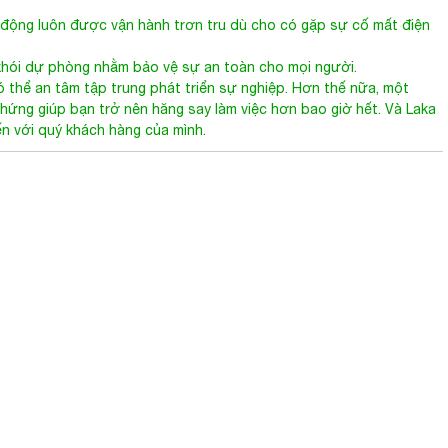
động luôn được vận hành trơn tru dù cho có gặp sự cố mất điện
hói dự phòng nhằm bảo vệ sự an toàn cho mọi người.
 thể an tâm tập trung phát triển sự nghiệp. Hơn thế nữa, một
m hứng giúp bạn trở nên hăng say làm việc hơn bao giờ hết. Và Laka
ến với quý khách hàng của mình.
39A Quách Đình Bảo, Phường Phú Thạnh, Quận Tân Phú