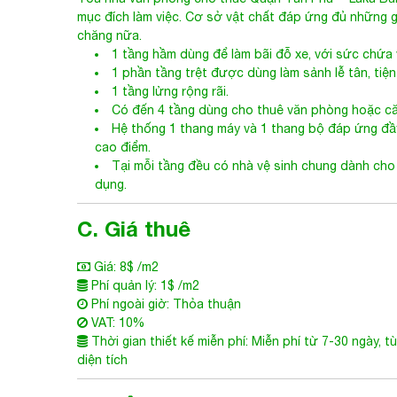
Tòa nhà văn phòng cho thuê Quận Tân
Phú
- Laka Bui
mục đích làm việc. Cơ sở vật chất đáp ứng đủ những g
chăng nữa.
1 tầng hầm dùng để làm bãi đỗ xe, với sức chứa v
1 phần tầng trệt được dùng làm sảnh lễ tân, tiện 
1 tầng lửng rộng rãi.
Có đến 4 tầng dùng cho thuê văn phòng hoặc că
Hệ thống 1 thang máy và 1 thang bộ đáp ứng đầy
cao điểm.
Tại mỗi tầng đều có nhà vệ sinh chung dành cho 
dụng.
C. Giá thuê
Giá: 8$ /m2
Phí quản lý: 1$ /m2
Phí ngoài giờ: Thỏa thuận
VAT: 10%
Thời gian thiết kế miễn phí: Miễn phí từ 7-30 ngày, t
diện tích