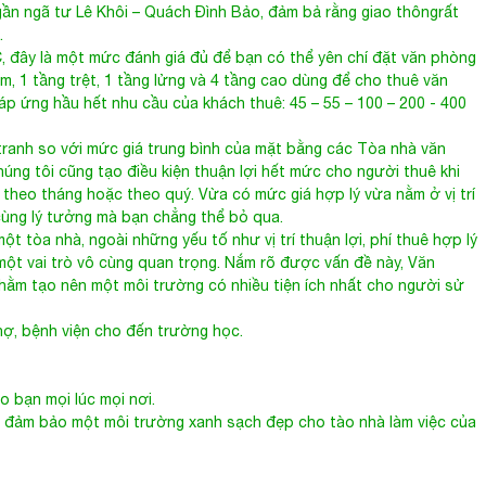
 ngã tư Lê Khôi – Quách Đình Bảo, đảm bả rằng giao thôngrất
.
C, đây là một mức đánh giá đủ để bạn có thể yên chí đặt văn phòng
m, 1 tầng trệt, 1 tầng lửng và 4 tầng cao dùng để cho thuê văn
đáp ứng hầu hết nhu cầu của khách thuê: 45 – 55 – 100 – 200 - 400
tranh so với mức giá trung bình của mặt bằng các
Tòa nhà văn
húng tôi cũng tạo điều kiện thuận lợi hết mức cho người thuê khi
 theo tháng hoặc theo quý. Vừa có mức giá hợp lý vừa nằm ở vị trí
 cùng lý tưởng mà bạn chẳng thể bỏ qua.
t tòa nhà, ngoài những yếu tố như vị trí thuận lợi, phí thuê hợp lý
 một vai trò vô cùng quan trọng. Nắm rõ được vấn đề này, Văn
nhằm tạo nên một môi trường có nhiều tiện ích nhất cho người sử
ợ, bệnh viện cho đến trường học.
o bạn mọi lúc mọi nơi.
p đảm bảo một môi trường xanh sạch đẹp cho tào nhà làm việc của