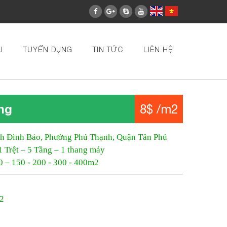
U
TUYỂN DỤNG
TIN TỨC
LIÊN HỆ
ng
8$ /m2
ch Đình Bảo, Phường Phú Thạnh, Quận Tân Phú
1 Trệt – 5 Tầng – 1 thang máy
0 – 150 - 200 - 300 - 400m2
m2