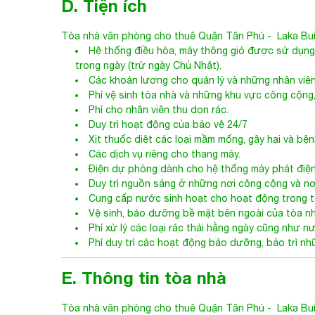
D. Tiện ích
Tòa nhà văn phòng cho thuê Quận Tân
Phú
- Laka Bui
Hệ thống điều hòa, máy thông gió được sử dụng
trong ngày (trừ ngày Chủ Nhật).
Các khoản lương cho quản lý và những nhân viên
Phí vệ sinh tòa nhà và những khu vực công cộng,
Phí cho nhân viên thu dọn rác.
Duy trì hoạt động của bảo vệ 24/7
Xịt thuốc diệt các loại mầm mống, gây hại và bệ
Các dịch vụ riêng cho thang máy.
Điện dự phòng dành cho hệ thống máy phát điện
Duy trì nguồn sáng ở những nơi công cộng và nơ
Cung cấp nước sinh hoạt cho hoạt động trong t
Vệ sinh, bảo dưỡng bề mặt bên ngoài của tòa nh
Phí xử lý các loại rác thải hằng ngày cũng như n
Phí duy trì các hoạt động bảo dưỡng, bảo trì nh
E. Thông tin tòa nhà
Tòa nhà văn phòng cho thuê Quận Tân
Phú
- Laka Buil