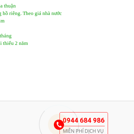
ỏa thuận
g hồ riêng. Theo giá nhà nước
âm
 tháng
i thiểu 2 năm
0944 684 986
MIỄN PHÍ DỊCH VỤ