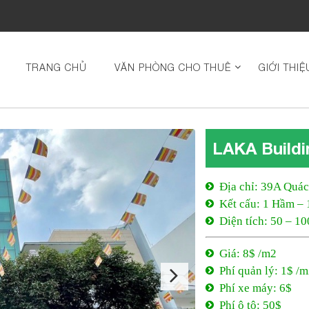
TRANG CHỦ
VĂN PHÒNG CHO THUÊ
GIỚI THIỆ
LAKA Buildi
Địa chỉ: 39A Quá
Kết cấu: 1 Hầm – 
Diện tích: 50 – 10
Giá: 8$ /m2
Phí quản lý: 1$ /
Phí xe máy: 6$
Phí ô tô: 50$