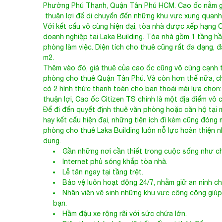
Phường Phú Thạnh, Quận Tân Phú HCM. Cao ốc nằm gần
thuận lợi để di chuyển đến những khu vực xung quanh
Với kết cấu vô cùng hiện đại, tòa nhà được xếp hạng 
doanh nghiệp tại Laka Building. Tòa nhà gồm 1 tầng hầ
phòng làm việc. Diện tích cho thuê cũng rất đa dạng, 
m2.
Thêm vào đó, giá thuê của cao ốc cũng vô cùng cạnh 
phòng cho thuê Quận Tân
Phú
. Và còn hơn thế nữa, c
có 2 hình thức thanh toán cho bạn thoải mái lựa chọn:
thuận lợi, Cao ốc Citizen TS chính là một địa điểm vô
Để đi đến quyết định thuê văn phòng hoặc căn hộ tại mộ
hay kết cấu hiện đại, những tiện ích đi kèm cũng đóng
phòng cho thuê Laka Building luôn nỗ lực hoàn thiện 
dụng.
Gần những nơi cần thiết trong cuộc sống như ch
Internet phủ sóng khắp tòa nhà.
Lễ tân ngay tại tầng trệt.
Bảo vệ luôn hoạt động 24/7, nhằm giữ an ninh ch
Nhân viên vệ sinh những khu vực công cộng giú
bạn.
Hầm đậu xe rộng rãi với sức chứa lớn.