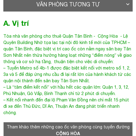
VĂN PHÒNG TƯƠNG TỰ
A. Vị trí
Tòa nhà văn phòng cho thuê Quận Tân Bình
-
Cộng Hòa
-
Lệ
Quyên Building
Nhờ tọa lạc tại nội đô kinh tế mới của TPHCM –
quận Tân Bình, đặc biệt vị trí cao ốc còn nằm ngay sân bay Tân
Sơn Nhất nên thừa hưởng hàng loạt những “điểm nóng” về giao
thông và cơ sở hạ tầng, thuận tiện cho việc di chuyển:
– Tuyến Metro số 4b-1 được đặc biệt kết nối với metro số 1, 2,
3a và 5 để đáp ứng nhu cầu đi lại rất lớn của hành khách từ các
quận nội thành đến sân bay Tân Sơn Nhất.
– Là “tâm điểm kết nối” với hầu hết các quận lớn: Quận 1, 3, 12,
Phú Nhuận, Gò Vấp, Bình Thạnh chỉ từ 2 phút di chuyển.
– Kết nối nhanh đến đại lộ Phạm Văn Đồng nên chỉ mất 15 phút
đi xe đến Thủ Đức, Dĩ An, Thuận An đang phát triển nhanh
chóng.
Tham khảo thêm những cao ốc văn phòng cùng tuyến đường
CỘNG HÒA