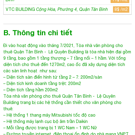
VTC BUILDING
Cộng Hòa, Phường 4, Quận Tân Bình
8$ /m2
B. Thông tin chi tiết
Đi vào hoạt động vào tháng 7/2021,
Tòa nhà văn phòng cho
thuê Quận Tân Bình
- Lệ Quyên Building là tòa nhà hiện đại gồm
9 tầng, bao gồm 1 tầng thượng – 7 tầng nổi – 1 hầm. Với tổng
diện tích cho thuê đến 1270m2, cao ốc đã xây dựng diện tích
các sàn linh hoạt như sau:
– Diện tích sàn điển hình từ tầng 2 – 7: 200m2/sàn
– Diện tích kinh doanh tầng trệt: 200m2
– Diện tích tầng hầm 200m2
Tòa nhà văn phòng cho thuê Quận Tân Bình
-
Lệ Quyên
Building
trang bị các hệ thống cần thiết cho văn phòng cho
thuê:
– Hệ thống 1 thang máy Mitsubishi tốc độ cao
– Hệ thống máy lạnh cục bộ âm trần Daikin
– Mỗi tầng được trang bị 1 WC Nam – 1 WC Nữ
– Đường truyền internet, điện thoại ổn đinh do nhà mạng VNPT,