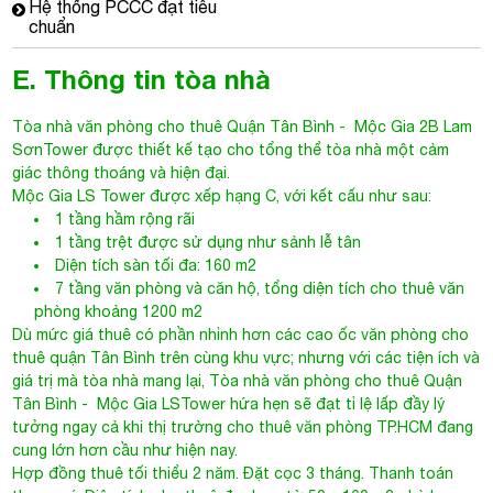
Hệ thống PCCC đạt tiêu
chuẩn
E. Thông tin tòa nhà
Tòa nhà văn phòng cho thuê Quận Tân Bình
- Mộc Gia 2B Lam
SơnTower được thiết kế tạo cho tổng thể tòa nhà một cảm
giác thông thoáng và hiện đại.
Mộc Gia LS Tower
được xếp hạng C, với kết cấu như sau:
1 tầng hầm rộng rãi
1 tầng trệt được sử dụng như sảnh lễ tân
Diện tích sàn tối đa: 160 m2
7 tầng văn phòng và căn hộ, tổng diện tích cho thuê văn
phòng khoảng 1200 m2
Dù mức giá thuê có phần nhỉnh hơn các cao ốc văn phòng cho
thuê quận Tân Bình trên cùng khu vực; nhưng với các tiện ích và
giá trị mà tòa nhà mang lại, Tòa nhà văn phòng cho thuê Quận
Tân Bình - Mộc Gia LSTower hứa hẹn sẽ đạt tỉ lệ lấp đầy lý
tưởng ngay cả khi thị trường cho thuê văn phòng TP.HCM đang
cung lớn hơn cầu như hiện nay.
Hợp đồng thuê tối thiểu 2 năm. Đặt cọc 3 tháng. Thanh toán