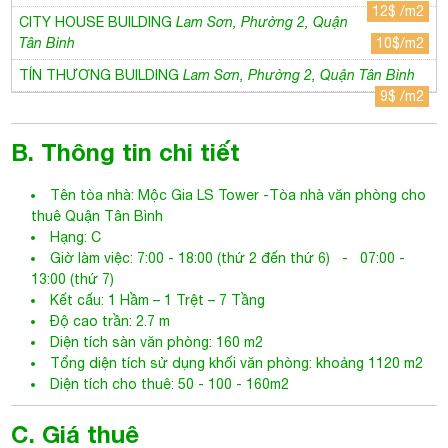
12$ /m2
CITY HOUSE BUILDING
Lam Sơn, Phường 2, Quận
Tân Bình
10$/m2
TÍN THƯƠNG BUILDING
Lam Sơn, Phường 2, Quận Tân Bình
9$ /m2
B. Thông tin chi tiết
Tên tòa nhà:
Mộc Gia LS Tower
-
Tòa nhà văn phòng cho
thuê Quận Tân Bình
Hạng: C
Giờ làm việc: 7:00 - 18:00 (thứ 2 đến thứ 6) - 07:00 -
13:00 (thứ 7)
Kết cấu: 1 Hầm – 1 Trệt – 7 Tầng
Độ cao trần: 2.7 m
Diện tích sàn văn phòng: 160 m2
Tổng diện tích sử dụng khối văn phòng: khoảng 1120 m2
Diện tích cho thuê: 50 - 100 - 160m2
C. Giá thuê