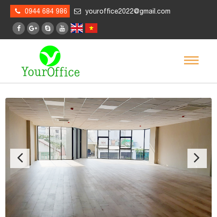
0944 684 986
youroffice2022@gmail.com