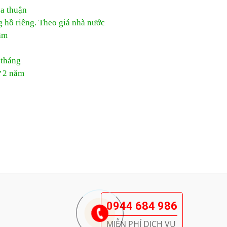
ỏa thuận
g hồ riêng. Theo giá nhà nước
âm
 tháng
ừ 2 năm
0944 684 986
MIỄN PHÍ DỊCH VỤ