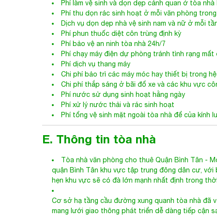
Phí làm vệ sinh và dọn dẹp cảnh quan ở tòa nh
Phí thu dọn rác sinh hoạt ở mỗi văn phòng trong
Dịch vụ dọn dẹp nhà vệ sinh nam và nữ ở mỗi tầ
Phí phun thuốc diệt côn trùng định kỳ
Phí bảo vệ an ninh tòa nhà 24h/7
Phí chạy máy điện dự phòng tránh tình rạng mất 
Phí dịch vụ thang máy
Chi phí bảo trì các máy móc hay thiết bị trong 
Chi phí thắp sáng ở bãi đổ xe và các khu vực c
Phí nước sử dụng sinh hoạt hằng ngày
Phí xử lý nước thải và rác sinh hoạt
Phí tổng vệ sinh mặt ngoài tòa nhà để của kính l
E. Thông tin tòa nhà
Tòa nhà văn phòng cho thuê Quận
Bình Tân
- Mo
quận Bình Tân khu vực tập trung đông dân cư, với
hẹn khu vực sẽ có đà lớn mạnh nhất định trong thời 
Cơ sở hạ tầng cầu đường xung quanh tòa nhà đã và
mang lưới giao thông phát triển dễ dàng tiếp cận sa