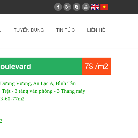
U
TUYỂN DỤNG
TIN TỨC
LIÊN HỆ
oulevard
7$ /m2
 Dương Vương, An Lạc A, Bình Tân
1 Trệt - 3 tầng văn phòng - 3 Thang máy
-53-60-77m2
m2