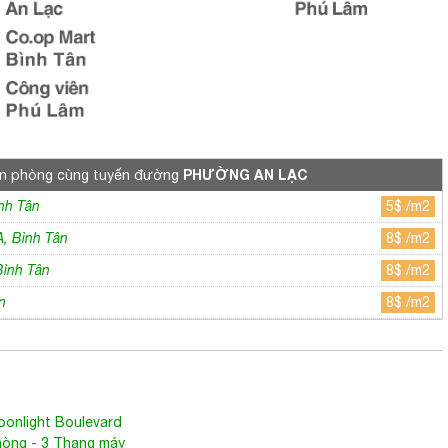
PHƯỜNG AN LẠC
ăn phòng cùng tuyến đường
ình Tân
5$ /m2
, Bình Tân
8$ /m2
Bình Tân
8$ /m2
n
8$ /m2
onlight Boulevard
phòng - 3 Thang máy