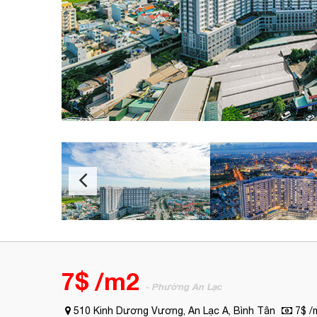
7$ /m2
- Phường An Lạc
510 Kinh Dương Vương, An Lạc A, Bình Tân
7$ /