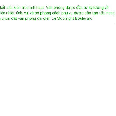
 kết cấu kiến trúc linh hoạt. Văn phòng được đầu tư kỹ lưỡng về
viên nhiệt tình, vui vẻ có phong cách phụ vụ được đào tạo tốt mang
n chọn đặt văn phòng đại diện tại Moonlight Boulevard
510 Kinh Dương Vương, An Lạc A, Bình Tân