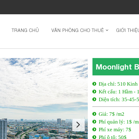
TRANG CHỦ
VĂN PHÒNG CHO THUÊ
GIỚI THIỆ
Moonlight B
Địa chỉ: 510 Kinh
Kết cấu: 1 Hầm - 
Diện tích: 35-45
Giá: 7$ /m2
Phí quản lý: 1$ /
Phí xe máy: 7$
Phí ô tô: 50$