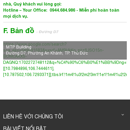
nhà, Quý khách vui lòng gọi:
Hotline – Your Office: 0944.684.986 - Miễn phí hoàn toàn
mọi dịch vụ.
F. Bản đồ
- Đường D7
https://www.google.com/search?
MTP Building
sca_esv=589691683&sxsrf=AM9HkKn_ptzfLlSO15n-
Đường D7, Phường An Khánh, TP. Thủ Đức
BOMcAXX5-
DAGNQ:1702272748112&q=%C4%90%C6%B0%E1%BB%9Dng+D7,+Ph
[[10.7984896,106.7444611],
[10.787502,106.7293371]];tbs:lrf:!1m4!1u3!2m2!3m1!1e1!1m4!1u2!2m2
LIÊN HỆ VỚI CHÚNG TÔI
BÀI VIẾT NỔI BẬT