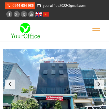
0944 684 986
youroffice2022@gmail.com