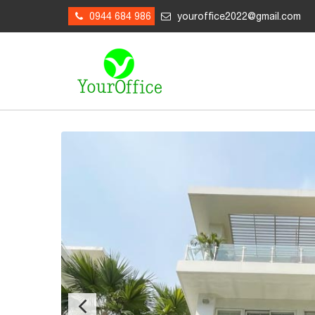
0944 684 986
youroffice2022@gmail.com