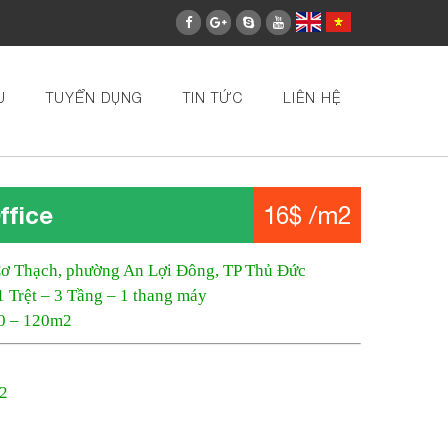
U
TUYỂN DỤNG
TIN TỨC
LIÊN HỆ
ffice
16$ /m2
Cơ Thạch, phường An Lợi Đông, TP Thủ Đức
1 Trệt – 3 Tầng – 1 thang máy
00 – 120m2
m2