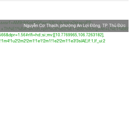
38&sxsrf=AM9HkKmH006xxcS9HzAUmbx2kkxpoPS-
Nguyễn Cơ Thạch, phường An Lợi Đông, TP Thủ Đức
+Th%E1%BA%A1ch,+ph%C6%B0%E1%BB%9Dng+An+L%E1%BB%A3i+%
r=1.56#rlfi=hd:;si:;mv:[[10.7769965,106.7263182],
!1m4!1u2!2m2!2m1!1e1!2m1!1e2!2m1!1e3!3sIAE,lf:1,lf_ui:2