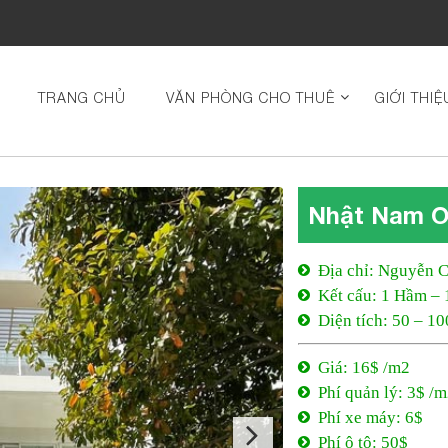
TRANG CHỦ
VĂN PHÒNG CHO THUÊ
GIỚI THIỆ
Nhật Nam O
Địa chỉ: Nguyễn 
Kết cấu: 1 Hầm – 
Diện tích: 50 – 1
Giá: 16$ /m2
Phí quản lý: 3$ /
Phí xe máy: 6$
Phí ô tô: 50$