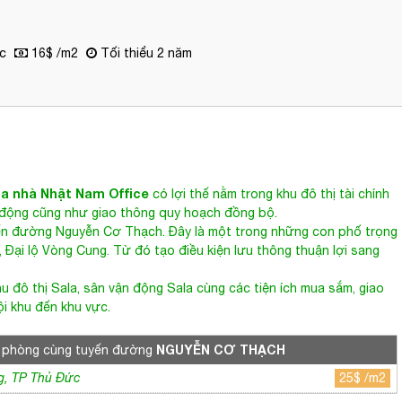
c
16$ /m2
Tối thiểu 2 năm
a nhà Nhật Nam Office
có lợi thế nằm trong khu đô thị tài chính
 động cũng như giao thông quy hoạch đồng bộ.
yến đường
Nguyễn Cơ Thạch
. Đây là một trong những con phố trọng
 Đại lộ Vòng Cung. Từ đó tạo điều kiện lưu thông thuận lợi sang
u đô thị Sala, sân vận động Sala cùng các tiện ích mua sắm, giao
ội khu đến khu vực.
NGUYỄN CƠ THẠCH
 phòng cùng tuyến đường
g, TP Thủ Đức
25$ /m2