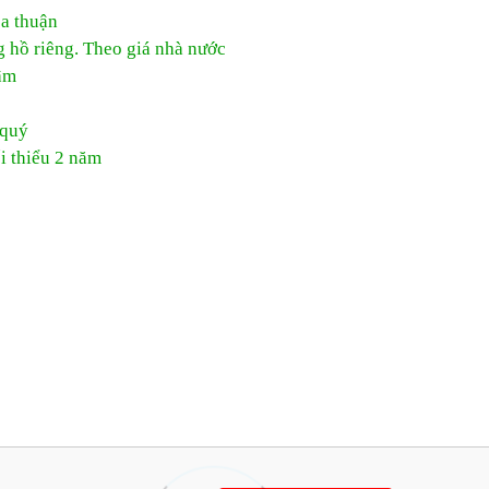
ỏa thuận
g hồ riêng. Theo giá nhà nước
âm
 quý
i thiểu 2 năm