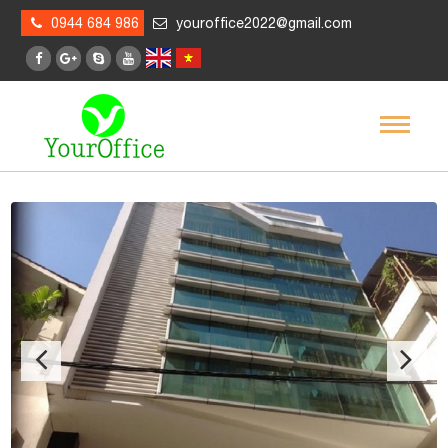
0944 684 986
youroffice2022@gmail.com