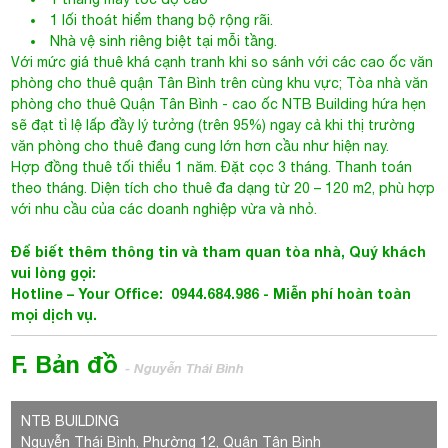
1 lối thoát hiểm thang bộ rộng rãi.
Nhà vệ sinh riêng biệt tại mỗi tầng.
Với mức giá thuê khá cạnh tranh khi so sánh với các cao ốc văn
phòng cho thuê quận Tân Bình trên cùng khu vực;
Tòa nhà văn
phòng cho thuê Quận Tân Bình
- cao ốc NTB Building hứa hẹn
sẽ đạt tỉ lệ lấp đầy lý tưởng (trên 95%) ngay cả khi thị trường
văn phòng cho thuê đang cung lớn hơn cầu như hiện nay.
Hợp đồng thuê tối thiểu 1 năm. Đặt cọc 3 tháng. Thanh toán
theo tháng. Diện tích cho thuê đa dạng từ 20 – 120 m2, phù hợp
với nhu cầu của các doanh nghiệp vừa và nhỏ.
Để biết thêm thông tin và tham quan tòa nhà, Quý khách
vui lòng gọi:
Hotline – Your Office: 0944.684.986 -
Miễn phí hoàn toàn
mọi dịch vụ.
F. Bản đồ
- Nguyễn Thái Bình
NTB BUILDING
Nguyễn Thái Bình, Phường 12, Quận Tân Bình