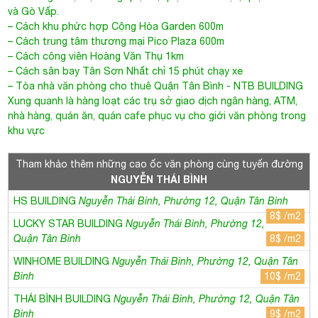
và Gò Vấp.
– Cách khu phức hợp Cộng Hòa Garden 600m
– Cách trung tâm thương mại Pico Plaza 600m
– Cách công viên Hoàng Văn Thụ 1km
– Cách sân bay Tân Sơn Nhất chỉ 15 phút chạy xe
–
Tòa nhà văn phòng cho thuê Quận Tân Bình
-
NTB BUILDING
Xung quanh là hàng loạt các trụ sở giao dịch ngân hàng, ATM,
nhà hàng, quán ăn, quán cafe phục vụ cho giới văn phòng trong
khu vực
Tham khảo thêm những cao ốc văn phòng cùng tuyến đường
NGUYỄN THÁI BÌNH
HS BUILDING
Nguyễn Thái Bình, Phường 12, Quận Tân Bình
8$ /m2
LUCKY STAR BUILDING
Nguyễn Thái Bình, Phường 12,
Quận Tân Bình
8$ /m2
WINHOME BUILDING
Nguyễn Thái Bình, Phường 12, Quận Tân
Bình
10$ /m2
THÁI BÌNH BUILDING
Nguyễn Thái Bình, Phường 12, Quận Tân
Bình
9$ /m2