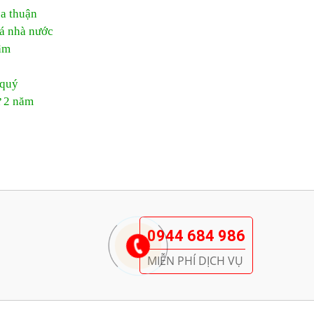
ỏa thuận
iá nhà nước
âm
 quý
ừ 2 năm
0944 684 986
MIỄN PHÍ DỊCH VỤ