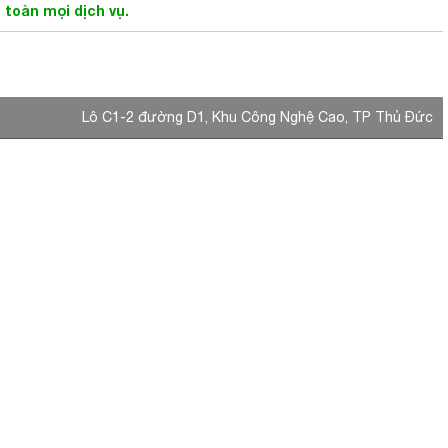
n toàn mọi dịch vụ.
Lô C1-2 đường D1, Khu Công Nghệ Cao, TP Thủ Đức