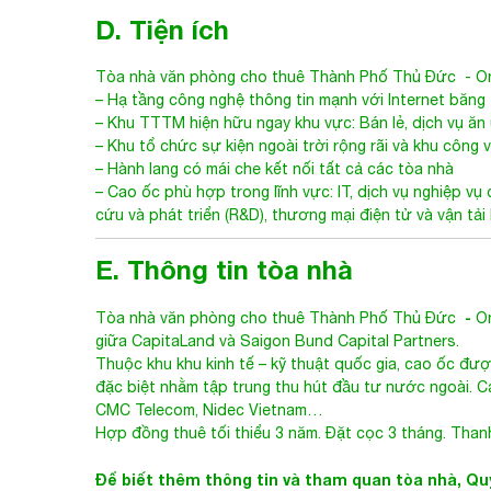
D. Tiện ích
Tòa nhà văn phòng cho thuê Thành Phố Thủ Đức
-
O
– Hạ tầng công nghệ thông tin mạnh với Internet băng
– Khu TTTM hiện hữu ngay khu vực: Bán lẻ, dịch vụ ăn u
– Khu tổ chức sự kiện ngoài trời rộng rãi và khu công vi
– Hành lang có mái che kết nối tất cả các tòa nhà
– Cao ốc phù hợp trong lĩnh vực: IT, dịch vụ nghiệp v
cứu và phát triển (R&D), thương mại điện tử và vận tải 
E. Thông tin tòa nhà
-
Tòa nhà văn phòng cho thuê Thành Phố Thủ Đức
O
giữa CapitaLand và Saigon Bund Capital Partners.
Thuộc khu khu kinh tế – kỹ thuật quốc gia, cao ốc đượ
đặc biệt nhằm tập trung thu hút đầu tư nước ngoài. Cá
CMC Telecom, Nidec Vietnam…
Hợp đồng thuê tối thiểu 3 năm. Đặt cọc 3 tháng. Thanh
Để biết thêm thông tin và tham quan tòa nhà, Quý