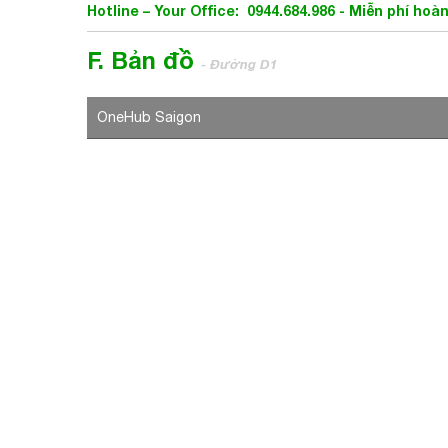
Hotline – Your Office: 0944.684.986 - Miễn phí hoà
F. Bản đồ
- Đường D1
OneHub Saigon