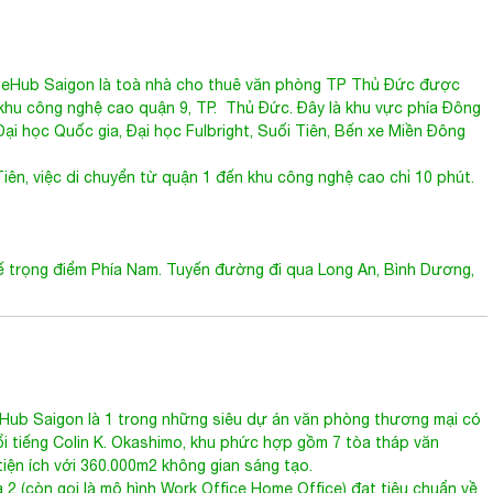
eHub Saigon
là toà nhà cho thuê văn phòng TP Thủ Đức được
khu công nghệ cao
quận 9, TP. Thủ Đức. Đây là khu vực phía Đông
Đại học Quốc gia, Đại học Fulbright, Suối Tiên, Bến xe Miền Đông
ên, việc di chuyển từ quận 1 đến khu công nghệ cao chỉ 10 phút.
h tế trọng điểm Phía Nam. Tuyến đường đi qua Long An, Bình Dương,
Hub Saigon là 1 trong những siêu dự án văn phòng thương mại có
ổi tiếng Colin K. Okashimo, khu phức hợp gồm 7 tòa tháp văn
iện ích với 360.000m2 không gian sáng tạo.
 2 (còn gọi là mô hình Work Office Home Office) đạt tiêu chuẩn về