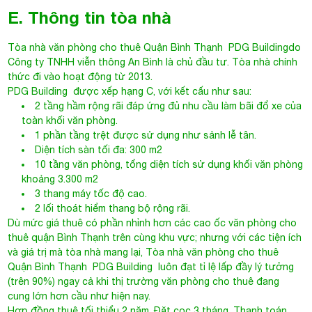
E. Thông tin tòa nhà
Tòa nhà văn phòng cho thuê Quận Bình Thạnh
PDG Buildingdo
Công ty TNHH viễn thông An Bình là chủ đầu tư. Tòa nhà chính
thức đi vào hoạt động từ 2013.
PDG Building được xếp hạng C, với kết cấu như sau:
2 tầng hầm rộng rãi đáp ứng đủ nhu cầu làm bãi đổ xe của
toàn khối văn phòng.
1 phần tầng trệt được sử dụng như sảnh lễ tân.
Diện tích sàn tối đa: 300 m2
10 tầng văn phòng, tổng diện tích sử dụng khối văn phòng
khoảng 3.300 m2
3 thang máy tốc độ cao.
2 lối thoát hiểm thang bộ rộng rãi.
Dù mức giá thuê có phần nhỉnh hơn các cao ốc văn phòng cho
thuê quận Bình Thạnh trên cùng khu vực; nhưng với các tiện ích
và giá trị mà tòa nhà mang lại,
Tòa nhà văn phòng cho thuê
Quận Bình Thạnh
PDG Building luôn đạt tỉ lệ lấp đầy lý tưởng
(trên 90%) ngay cả khi thị trường văn phòng cho thuê đang
cung lớn hơn cầu như hiện nay.
Hợp đồng thuê tối thiểu 2 năm. Đặt cọc 3 tháng. Thanh toán