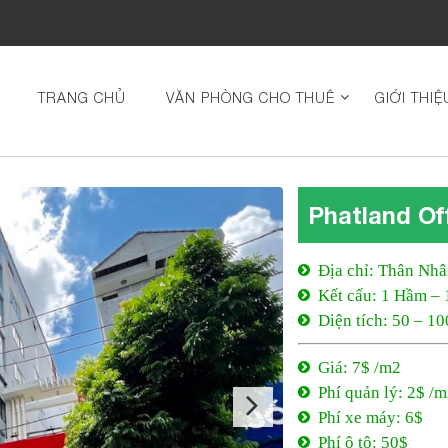
TRANG CHỦ
VĂN PHÒNG CHO THUÊ
GIỚI THIỆ
Phatland Of
Địa chỉ: Thân Nhâ
Kết cấu: 1 Hầm – 
Diện tích: 50 – 1
Giá: 7$ /m2
Phí quản lý: 2$ /
Phí xe máy: 6$
Phí ô tô: 50$