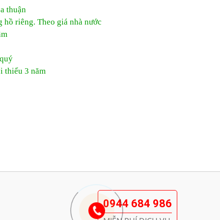
ỏa thuận
g hồ riêng. Theo giá nhà nước
âm
 quý
i thiểu 3 năm
0944 684 986