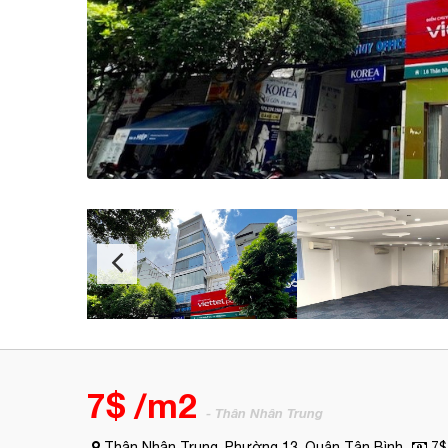
7$ /m2
- Thân Nhân Trung
Thân Nhân Trung, Phường 13, Quận Tân Bình
7$