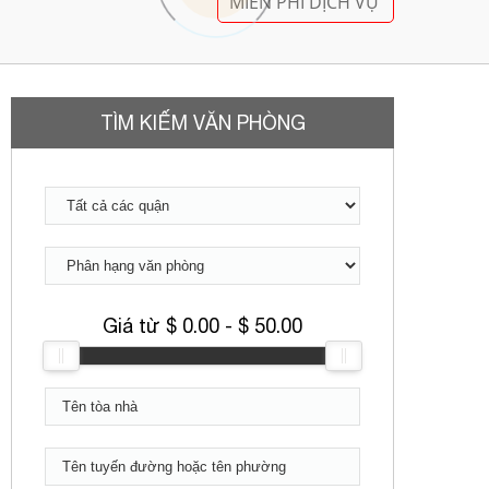
MIỄN PHÍ DỊCH VỤ
TÌM KIẾM VĂN PHÒNG
Giá từ $
0.00
- $
50.00