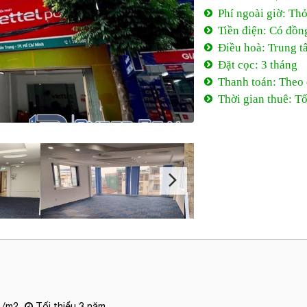
Phí ngoài giờ: Th
Tiền điện: Có đồn
Điều hoà: Trung t
Đặt cọc: 3 tháng
Thanh toán: Theo
Thời gian thuê: Tố
 /m2
Tối thiểu 3 năm