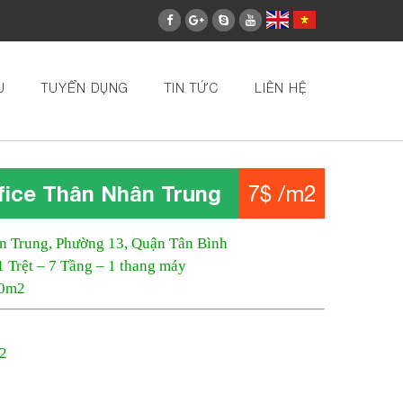
U
TUYỂN DỤNG
TIN TỨC
LIÊN HỆ
fice Thân Nhân Trung
7$ /m2
n Trung, Phường 13, Quận Tân Bình
1 Trệt – 7 Tầng – 1 thang máy
00m2
m2