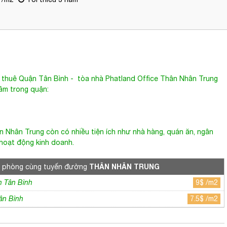
 thuê Quận Tân Bình
- tòa nhà Phatland Office
Thân Nhân Trung
tâm trong quận:
ân Nhân Trung
còn có nhiều tiện ích như nhà hàng, quán ăn, ngân
g hoạt động kinh doanh.
THÂN NHÂN TRUNG
n phòng cùng tuyến đường
n Tân Bình
9$ /m2
ân Bình
7.5$ /m2