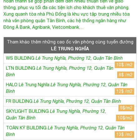
hoàn thành sẽ góp phần đem đến nhiều thuận tiện về giao
thông, phục vụ tối đa các tiện ích cho khách thuê văn phòng.
Xung quanh
tòa nhà Phù Đổng
là khu vực tập trung nhiều tòa
nhà văn phòng quận Tân Bình, các hệ thống ngân hàng như
Đông Á Bank, Agribank, Vietcombank…
Tham khảo thêm những cao ốc văn phòng cùng tuyến đường
LÊ TRUNG NGHĨA
WS BUILDING
Lê Trung Nghĩa, Phường 12, Quận Tân Bình
10$ /m2
LTN BUILDING
Lê Trung Nghĩa, Phường 12, Quận Tân
Bình
8$ /m2
HALO Lê Trung Nghĩa
Lê Trung Nghĩa, Phường 12, Quận Tân
Bình
12$ /m2
FR BUILDING
Lê Trung Nghĩa, Phường 12, Quận Tân Bình
9$/m2
SKYLIGHT BUILDING
Lê Trung Nghĩa, Phường 12,
Quận Tân Bình
10$/m2
TOÀN KÝ BUILDING
Lê Trung Nghĩa, Phường 12, Quận Tân
Bình
13$ /m2