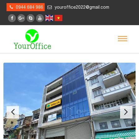
0944 684 986
youroffice2022@gmail.com