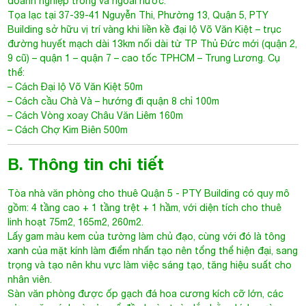
doanh nghiệp trong và ngoài nước.
Tọa lạc tại 37-39-41 Nguyễn Thi, Phường 13, Quận 5, PTY
Building sở hữu vị trí vàng khi liền kề đại lộ Võ Văn Kiệt – trục
đường huyết mạch dài 13km nối dài từ TP Thủ Đức mới (quận 2,
9 cũ) – quận 1 – quận 7 – cao tốc TPHCM – Trung Lương. Cụ
thể:
– Cách Đại lộ Võ Văn Kiệt 50m
– Cách cầu Chà Và – hướng đi quận 8 chỉ 100m
– Cách Vòng xoay Châu Văn Liêm 160m
– Cách Chợ Kim Biên 500m
B. Thông tin chi tiết
Tòa nhà văn phòng cho thuê Quận 5
- PTY Building có quy mô
gồm: 4 tầng cao + 1 tầng trệt + 1 hầm, với diện tích cho thuê
linh hoạt 75m2, 165m2, 260m2.
Lấy gam màu kem của tường làm chủ đạo, cùng với đó là tông
xanh của mặt kính làm điểm nhấn tạo nên tổng thể hiện đại, sang
trọng và tạo nên khu vực làm việc sáng tạo, tăng hiệu suất cho
nhân viên.
Sàn văn phòng được ốp gạch đá hoa cương kích cỡ lớn, các