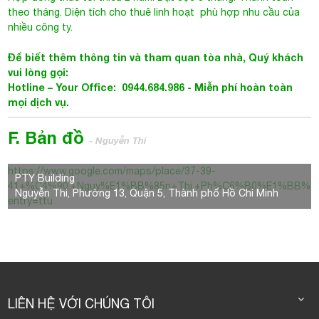
theo tháng. Diện tích cho thuê linh hoạt phù hợp nhu cầu của
nhiều công ty.
Để biết thêm thông tin và tham quan tòa nhà, Quý khách
vui lòng gọi:
Hotline – Your Office: 0944.684.986 - Miễn phí hoàn toàn
mọi dịch vụ.
F. Bản đồ
- Nguyễn Thi
https://www.google.com/maps/place/37-39-
PTY Building
41+%C4%90.+Nguy%E1%BB%85n+Thi,+Ph%C6%B0%E1%BB%9Dng+1
Nguyễn Thi, Phường 13, Quận 5, Thành phố Hồ Chí Minh
entry=ttu
LIÊN HỆ VỚI CHÚNG TÔI