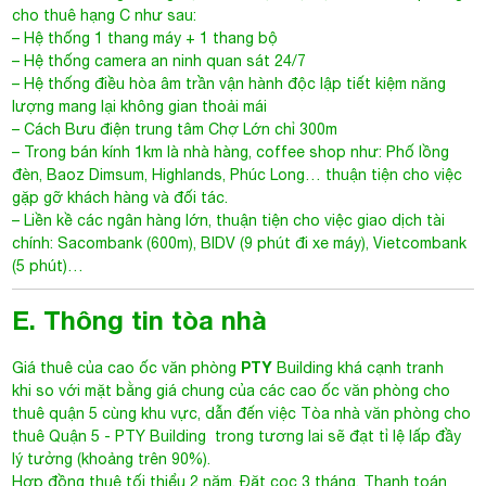
cho thuê hạng C như sau:
– Hệ thống 1 thang máy + 1 thang bộ
– Hệ thống camera an ninh quan sát 24/7
– Hệ thống điều hòa âm trần vận hành độc lập tiết kiệm năng
lượng mang lại không gian thoải mái
– Cách Bưu điện trung tâm Chợ Lớn chỉ 300m
– Trong bán kính 1km là nhà hàng, coffee shop như: Phố lồng
đèn, Baoz Dimsum, Highlands, Phúc Long… thuận tiện cho việc
gặp gỡ khách hàng và đối tác.
– Liền kề các ngân hàng lớn, thuận tiện cho việc giao dịch tài
chính: Sacombank (600m), BIDV (9 phút đi xe máy), Vietcombank
(5 phút)…
E. Thông tin tòa nhà
PTY
Giá thuê của cao ốc văn phòng
Building khá cạnh tranh
khi so với mặt bằng giá chung của các cao ốc văn phòng cho
thuê quận 5 cùng khu vực, dẫn đến việc
Tòa nhà văn phòng cho
thuê Quận 5
- PTY Building trong tương lai sẽ đạt tỉ lệ lấp đầy
lý tưởng (khoảng trên 90%).
Hợp đồng thuê tối thiểu 2 năm. Đặt cọc 3 tháng. Thanh toán